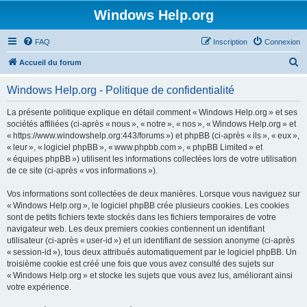
Windows Help.org
FAQ
Inscription
Connexion
R
Accueil du forum
e
Windows Help.org - Politique de confidentialité
c
h
La présente politique explique en détail comment « Windows Help.org » et ses
sociétés affiliées (ci-après « nous », « notre », « nos », « Windows Help.org » et
e
« https://www.windowshelp.org:443/forums ») et phpBB (ci-après « ils », « eux »,
r
« leur », « logiciel phpBB », « www.phpbb.com », « phpBB Limited » et
« équipes phpBB ») utilisent les informations collectées lors de votre utilisation
c
de ce site (ci-après « vos informations »).
h
Vos informations sont collectées de deux manières. Lorsque vous naviguez sur
e
« Windows Help.org », le logiciel phpBB crée plusieurs cookies. Les cookies
r
sont de petits fichiers texte stockés dans les fichiers temporaires de votre
navigateur web. Les deux premiers cookies contiennent un identifiant
utilisateur (ci-après « user-id ») et un identifiant de session anonyme (ci-après
« session-id »), tous deux attribués automatiquement par le logiciel phpBB. Un
troisième cookie est créé une fois que vous avez consulté des sujets sur
« Windows Help.org » et stocke les sujets que vous avez lus, améliorant ainsi
votre expérience.