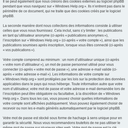
Il se peut également que nous créions des cookies externes au logiciel phpBB
pendant que vous naviguez sur « Windows Help.org ». Ils n’entrent pas dans le
périmètre de ce document, qui ne traite que des cookies créés par le logiciel
phpBB.
La seconde manière dont nous collectons des informations consiste à utiliser
celles que vous nous fournissez. Cela inclut, sans s’y limiter : les publications
en tant qu’utilisateur anonyme (ci-après « publications anonymes »),
l’inscription sur « Windows Help.org » (ci-après « votre compte »), ainsi que les
publications soumises après inscription, lorsque vous êtes connecté (ci-après
« vos publications »).
Votre compte comprend au minimum : un nom d’utilisateur unique (ci-après
« votre nom d’utilisateur »), un mot de passe personnel utilisé pour vous
connecter (ci-après « votre mot de passe »), une adresse e-mail valide (ci-
après « votre adresse e-mail »). Les informations de votre compte sur
« Windows Help.org » sont protégées par les lois sur la protection des données
applicables dans le pays qui nous héberge. Toute information autre que votre
nom d’utilisateur, votre mot de passe et votre adresse e-mail demandée lors de
l’inscription peut être obligatoire ou facultative, à la discrétion de « Windows
Help.org ». Dans tous les cas, vous pouvez choisir quelles informations de
votre compte sont affichées publiquement. Vous pouvez également choisir de
recevoir ou non les e-mails générés automatiquement par le logiciel phpBB.
Votre mot de passe est stocké sous forme de hachage à sens unique pour en
garantir la sécurité. Nous vous recommandons toutefois de ne pas utiliser le
même mot de passe sur plusieurs sites web. Votre mot de passe est la clé