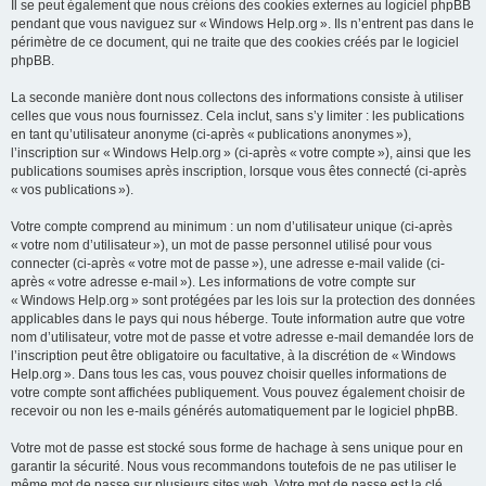
Il se peut également que nous créions des cookies externes au logiciel phpBB
pendant que vous naviguez sur « Windows Help.org ». Ils n’entrent pas dans le
périmètre de ce document, qui ne traite que des cookies créés par le logiciel
phpBB.
La seconde manière dont nous collectons des informations consiste à utiliser
celles que vous nous fournissez. Cela inclut, sans s’y limiter : les publications
en tant qu’utilisateur anonyme (ci-après « publications anonymes »),
l’inscription sur « Windows Help.org » (ci-après « votre compte »), ainsi que les
publications soumises après inscription, lorsque vous êtes connecté (ci-après
« vos publications »).
Votre compte comprend au minimum : un nom d’utilisateur unique (ci-après
« votre nom d’utilisateur »), un mot de passe personnel utilisé pour vous
connecter (ci-après « votre mot de passe »), une adresse e-mail valide (ci-
après « votre adresse e-mail »). Les informations de votre compte sur
« Windows Help.org » sont protégées par les lois sur la protection des données
applicables dans le pays qui nous héberge. Toute information autre que votre
nom d’utilisateur, votre mot de passe et votre adresse e-mail demandée lors de
l’inscription peut être obligatoire ou facultative, à la discrétion de « Windows
Help.org ». Dans tous les cas, vous pouvez choisir quelles informations de
votre compte sont affichées publiquement. Vous pouvez également choisir de
recevoir ou non les e-mails générés automatiquement par le logiciel phpBB.
Votre mot de passe est stocké sous forme de hachage à sens unique pour en
garantir la sécurité. Nous vous recommandons toutefois de ne pas utiliser le
même mot de passe sur plusieurs sites web. Votre mot de passe est la clé