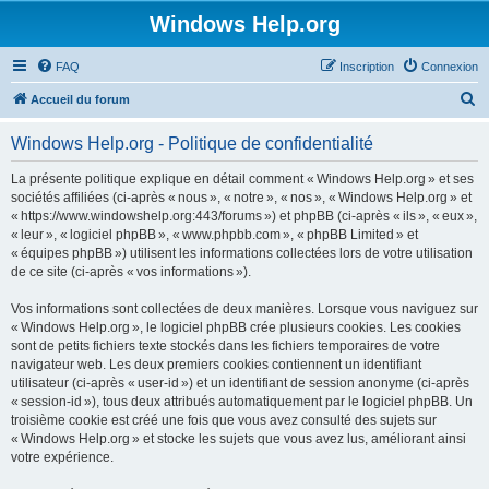
Windows Help.org
FAQ
Inscription
Connexion
R
Accueil du forum
e
Windows Help.org - Politique de confidentialité
c
h
La présente politique explique en détail comment « Windows Help.org » et ses
sociétés affiliées (ci-après « nous », « notre », « nos », « Windows Help.org » et
e
« https://www.windowshelp.org:443/forums ») et phpBB (ci-après « ils », « eux »,
r
« leur », « logiciel phpBB », « www.phpbb.com », « phpBB Limited » et
« équipes phpBB ») utilisent les informations collectées lors de votre utilisation
c
de ce site (ci-après « vos informations »).
h
Vos informations sont collectées de deux manières. Lorsque vous naviguez sur
e
« Windows Help.org », le logiciel phpBB crée plusieurs cookies. Les cookies
r
sont de petits fichiers texte stockés dans les fichiers temporaires de votre
navigateur web. Les deux premiers cookies contiennent un identifiant
utilisateur (ci-après « user-id ») et un identifiant de session anonyme (ci-après
« session-id »), tous deux attribués automatiquement par le logiciel phpBB. Un
troisième cookie est créé une fois que vous avez consulté des sujets sur
« Windows Help.org » et stocke les sujets que vous avez lus, améliorant ainsi
votre expérience.