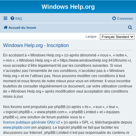
Windows Help.org
FAQ
Connexion
R
Accueil du forum
e
Langue :
c
Windows Help.org - Inscription
h
En accédant à « Windows Help.org » (ci-après dénommé « nous », « notre »,
e
« nos », « Windows Help.org » et « https://www.windowshelp.org:443/forums »),
r
vous acceptez d’être légalement lié par les conditions suivantes. Si vous
n’acceptez pas l’ensemble de ces conditions, n’accédez pas à « Windows
c
Help.org » et ne l’utilisez pas. Nous pouvons modifier ces conditions à tout
h
moment et nous ferons de notre mieux pour vous en informer. Il vous incombe
e
toutefois de consulter régulièrement ce document, car votre utilisation continue
de « Windows Help.org » après modification vaut acceptation des conditions
r
mises à jour.
Nos forums sont propulsés par phpBB (ci-après « ils », « eux », « leur »,
« logiciel phpBB », « www.phpbb.com », « phpBB Limited » et « équipes
phpBB »), une solution de forum publiée sous la «
licence publique générale GNU v2
» (ci-après « GPL »), téléchargeable depuis
www.phpbb.com
(en anglais). Le logiciel phpBB ne fait que faciliter les
discussions sur Internet ; phpBB Limited n’est pas responsable du contenu ni