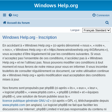
Windows Help.org
FAQ
Connexion
R
Accueil du forum
e
Langue :
c
Windows Help.org - Inscription
h
En accédant à « Windows Help.org » (ci-après dénommé « nous », « notre »,
e
« nos », « Windows Help.org » et « https://www.windowshelp.org:443/forums »),
r
vous acceptez d’être légalement lié par les conditions suivantes. Si vous
n’acceptez pas l’ensemble de ces conditions, n’accédez pas à « Windows
c
Help.org » et ne l’utilisez pas. Nous pouvons modifier ces conditions à tout
h
moment et nous ferons de notre mieux pour vous en informer. Il vous incombe
e
toutefois de consulter régulièrement ce document, car votre utilisation continue
de « Windows Help.org » après modification vaut acceptation des conditions
r
mises à jour.
Nos forums sont propulsés par phpBB (ci-après « ils », « eux », « leur »,
« logiciel phpBB », « www.phpbb.com », « phpBB Limited » et « équipes
phpBB »), une solution de forum publiée sous la «
licence publique générale GNU v2
» (ci-après « GPL »), téléchargeable depuis
www.phpbb.com
(en anglais). Le logiciel phpBB ne fait que faciliter les
discussions sur Internet ; phpBB Limited n’est pas responsable du contenu ni