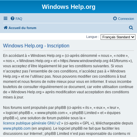
Windows Help.org
FAQ
Connexion
R
Accueil du forum
e
Langue :
c
Windows Help.org - Inscription
h
En accédant à « Windows Help.org » (ci-après dénommé « nous », « notre »,
e
« nos », « Windows Help.org » et « https://www.windowshelp.org:443/forums »),
r
vous acceptez d’être légalement lié par les conditions suivantes. Si vous
n’acceptez pas l’ensemble de ces conditions, n’accédez pas à « Windows
c
Help.org » et ne l’utilisez pas. Nous pouvons modifier ces conditions à tout
h
moment et nous ferons de notre mieux pour vous en informer. Il vous incombe
e
toutefois de consulter régulièrement ce document, car votre utilisation continue
de « Windows Help.org » après modification vaut acceptation des conditions
r
mises à jour.
Nos forums sont propulsés par phpBB (ci-après « ils », « eux », « leur »,
« logiciel phpBB », « www.phpbb.com », « phpBB Limited » et « équipes
phpBB »), une solution de forum publiée sous la «
licence publique générale GNU v2
» (ci-après « GPL »), téléchargeable depuis
www.phpbb.com
(en anglais). Le logiciel phpBB ne fait que faciliter les
discussions sur Internet ; phpBB Limited n’est pas responsable du contenu ni