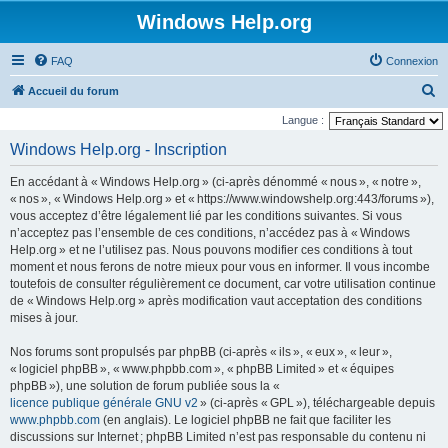
Windows Help.org
FAQ
Connexion
R
Accueil du forum
e
Langue :
c
Windows Help.org - Inscription
h
En accédant à « Windows Help.org » (ci-après dénommé « nous », « notre »,
e
« nos », « Windows Help.org » et « https://www.windowshelp.org:443/forums »),
r
vous acceptez d’être légalement lié par les conditions suivantes. Si vous
n’acceptez pas l’ensemble de ces conditions, n’accédez pas à « Windows
c
Help.org » et ne l’utilisez pas. Nous pouvons modifier ces conditions à tout
h
moment et nous ferons de notre mieux pour vous en informer. Il vous incombe
e
toutefois de consulter régulièrement ce document, car votre utilisation continue
de « Windows Help.org » après modification vaut acceptation des conditions
r
mises à jour.
Nos forums sont propulsés par phpBB (ci-après « ils », « eux », « leur »,
« logiciel phpBB », « www.phpbb.com », « phpBB Limited » et « équipes
phpBB »), une solution de forum publiée sous la «
licence publique générale GNU v2
» (ci-après « GPL »), téléchargeable depuis
www.phpbb.com
(en anglais). Le logiciel phpBB ne fait que faciliter les
discussions sur Internet ; phpBB Limited n’est pas responsable du contenu ni