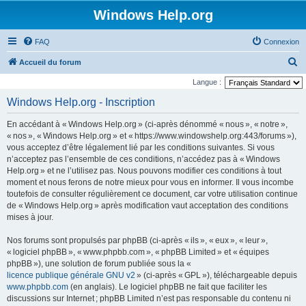
Windows Help.org
FAQ
Connexion
R
Accueil du forum
e
Langue :
c
Windows Help.org - Inscription
h
En accédant à « Windows Help.org » (ci-après dénommé « nous », « notre »,
e
« nos », « Windows Help.org » et « https://www.windowshelp.org:443/forums »),
r
vous acceptez d’être légalement lié par les conditions suivantes. Si vous
n’acceptez pas l’ensemble de ces conditions, n’accédez pas à « Windows
c
Help.org » et ne l’utilisez pas. Nous pouvons modifier ces conditions à tout
h
moment et nous ferons de notre mieux pour vous en informer. Il vous incombe
e
toutefois de consulter régulièrement ce document, car votre utilisation continue
de « Windows Help.org » après modification vaut acceptation des conditions
r
mises à jour.
Nos forums sont propulsés par phpBB (ci-après « ils », « eux », « leur »,
« logiciel phpBB », « www.phpbb.com », « phpBB Limited » et « équipes
phpBB »), une solution de forum publiée sous la «
licence publique générale GNU v2
» (ci-après « GPL »), téléchargeable depuis
www.phpbb.com
(en anglais). Le logiciel phpBB ne fait que faciliter les
discussions sur Internet ; phpBB Limited n’est pas responsable du contenu ni