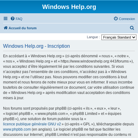
Windows Help.org
FAQ
Connexion
R
Accueil du forum
e
Langue :
c
Windows Help.org - Inscription
h
En accédant à « Windows Help.org » (ci-après dénommé « nous », « notre »,
e
« nos », « Windows Help.org » et « https://www.windowshelp.org:443/forums »),
r
vous acceptez d’être légalement lié par les conditions suivantes. Si vous
n’acceptez pas l’ensemble de ces conditions, n’accédez pas à « Windows
c
Help.org » et ne l’utilisez pas. Nous pouvons modifier ces conditions à tout
h
moment et nous ferons de notre mieux pour vous en informer. Il vous incombe
e
toutefois de consulter régulièrement ce document, car votre utilisation continue
de « Windows Help.org » après modification vaut acceptation des conditions
r
mises à jour.
Nos forums sont propulsés par phpBB (ci-après « ils », « eux », « leur »,
« logiciel phpBB », « www.phpbb.com », « phpBB Limited » et « équipes
phpBB »), une solution de forum publiée sous la «
licence publique générale GNU v2
» (ci-après « GPL »), téléchargeable depuis
www.phpbb.com
(en anglais). Le logiciel phpBB ne fait que faciliter les
discussions sur Internet ; phpBB Limited n’est pas responsable du contenu ni