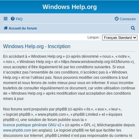
Windows Help.org
FAQ
Connexion
R
Accueil du forum
e
Langue :
c
Windows Help.org - Inscription
h
En accédant à « Windows Help.org » (ci-après dénommé « nous », « notre »,
e
« nos », « Windows Help.org » et « https://www.windowshelp.org:443/forums »),
r
vous acceptez d’être légalement lié par les conditions suivantes. Si vous
n’acceptez pas l’ensemble de ces conditions, n’accédez pas à « Windows
c
Help.org » et ne l’utilisez pas. Nous pouvons modifier ces conditions à tout
h
moment et nous ferons de notre mieux pour vous en informer. Il vous incombe
e
toutefois de consulter régulièrement ce document, car votre utilisation continue
de « Windows Help.org » après modification vaut acceptation des conditions
r
mises à jour.
Nos forums sont propulsés par phpBB (ci-après « ils », « eux », « leur »,
« logiciel phpBB », « www.phpbb.com », « phpBB Limited » et « équipes
phpBB »), une solution de forum publiée sous la «
licence publique générale GNU v2
» (ci-après « GPL »), téléchargeable depuis
www.phpbb.com
(en anglais). Le logiciel phpBB ne fait que faciliter les
discussions sur Internet ; phpBB Limited n’est pas responsable du contenu ni