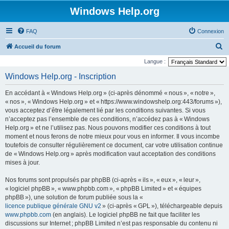
Windows Help.org
FAQ
Connexion
R
Accueil du forum
e
Langue :
c
Windows Help.org - Inscription
h
En accédant à « Windows Help.org » (ci-après dénommé « nous », « notre »,
e
« nos », « Windows Help.org » et « https://www.windowshelp.org:443/forums »),
r
vous acceptez d’être légalement lié par les conditions suivantes. Si vous
n’acceptez pas l’ensemble de ces conditions, n’accédez pas à « Windows
c
Help.org » et ne l’utilisez pas. Nous pouvons modifier ces conditions à tout
h
moment et nous ferons de notre mieux pour vous en informer. Il vous incombe
e
toutefois de consulter régulièrement ce document, car votre utilisation continue
de « Windows Help.org » après modification vaut acceptation des conditions
r
mises à jour.
Nos forums sont propulsés par phpBB (ci-après « ils », « eux », « leur »,
« logiciel phpBB », « www.phpbb.com », « phpBB Limited » et « équipes
phpBB »), une solution de forum publiée sous la «
licence publique générale GNU v2
» (ci-après « GPL »), téléchargeable depuis
www.phpbb.com
(en anglais). Le logiciel phpBB ne fait que faciliter les
discussions sur Internet ; phpBB Limited n’est pas responsable du contenu ni