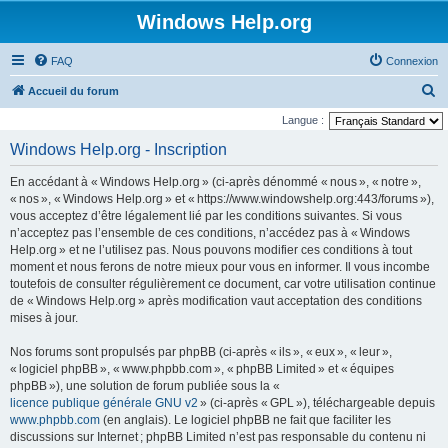
Windows Help.org
FAQ
Connexion
R
Accueil du forum
e
Langue :
c
Windows Help.org - Inscription
h
En accédant à « Windows Help.org » (ci-après dénommé « nous », « notre »,
e
« nos », « Windows Help.org » et « https://www.windowshelp.org:443/forums »),
r
vous acceptez d’être légalement lié par les conditions suivantes. Si vous
n’acceptez pas l’ensemble de ces conditions, n’accédez pas à « Windows
c
Help.org » et ne l’utilisez pas. Nous pouvons modifier ces conditions à tout
h
moment et nous ferons de notre mieux pour vous en informer. Il vous incombe
e
toutefois de consulter régulièrement ce document, car votre utilisation continue
de « Windows Help.org » après modification vaut acceptation des conditions
r
mises à jour.
Nos forums sont propulsés par phpBB (ci-après « ils », « eux », « leur »,
« logiciel phpBB », « www.phpbb.com », « phpBB Limited » et « équipes
phpBB »), une solution de forum publiée sous la «
licence publique générale GNU v2
» (ci-après « GPL »), téléchargeable depuis
www.phpbb.com
(en anglais). Le logiciel phpBB ne fait que faciliter les
discussions sur Internet ; phpBB Limited n’est pas responsable du contenu ni