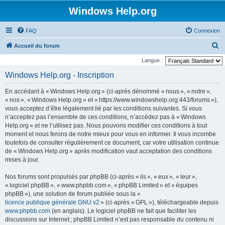
Windows Help.org
FAQ
Connexion
R
Accueil du forum
e
Langue :
c
Windows Help.org - Inscription
h
En accédant à « Windows Help.org » (ci-après dénommé « nous », « notre »,
e
« nos », « Windows Help.org » et « https://www.windowshelp.org:443/forums »),
r
vous acceptez d’être légalement lié par les conditions suivantes. Si vous
n’acceptez pas l’ensemble de ces conditions, n’accédez pas à « Windows
c
Help.org » et ne l’utilisez pas. Nous pouvons modifier ces conditions à tout
h
moment et nous ferons de notre mieux pour vous en informer. Il vous incombe
e
toutefois de consulter régulièrement ce document, car votre utilisation continue
de « Windows Help.org » après modification vaut acceptation des conditions
r
mises à jour.
Nos forums sont propulsés par phpBB (ci-après « ils », « eux », « leur »,
« logiciel phpBB », « www.phpbb.com », « phpBB Limited » et « équipes
phpBB »), une solution de forum publiée sous la «
licence publique générale GNU v2
» (ci-après « GPL »), téléchargeable depuis
www.phpbb.com
(en anglais). Le logiciel phpBB ne fait que faciliter les
discussions sur Internet ; phpBB Limited n’est pas responsable du contenu ni