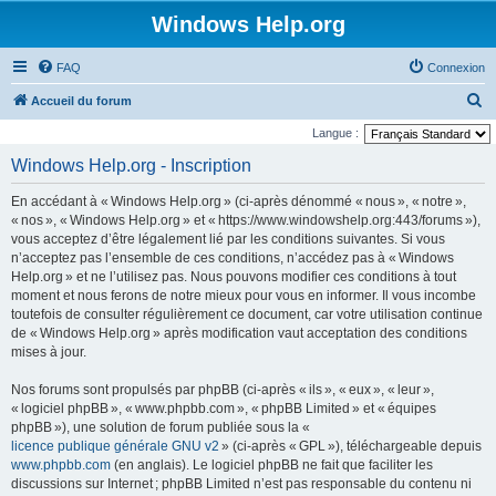
Windows Help.org
FAQ
Connexion
R
Accueil du forum
e
Langue :
c
Windows Help.org - Inscription
h
En accédant à « Windows Help.org » (ci-après dénommé « nous », « notre »,
e
« nos », « Windows Help.org » et « https://www.windowshelp.org:443/forums »),
r
vous acceptez d’être légalement lié par les conditions suivantes. Si vous
n’acceptez pas l’ensemble de ces conditions, n’accédez pas à « Windows
c
Help.org » et ne l’utilisez pas. Nous pouvons modifier ces conditions à tout
h
moment et nous ferons de notre mieux pour vous en informer. Il vous incombe
e
toutefois de consulter régulièrement ce document, car votre utilisation continue
de « Windows Help.org » après modification vaut acceptation des conditions
r
mises à jour.
Nos forums sont propulsés par phpBB (ci-après « ils », « eux », « leur »,
« logiciel phpBB », « www.phpbb.com », « phpBB Limited » et « équipes
phpBB »), une solution de forum publiée sous la «
licence publique générale GNU v2
» (ci-après « GPL »), téléchargeable depuis
www.phpbb.com
(en anglais). Le logiciel phpBB ne fait que faciliter les
discussions sur Internet ; phpBB Limited n’est pas responsable du contenu ni