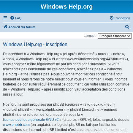
Windows Help.org
FAQ
Connexion
R
Accueil du forum
e
Langue :
c
Windows Help.org - Inscription
h
En accédant à « Windows Help.org » (ci-après dénommé « nous », « notre »,
e
« nos », « Windows Help.org » et « https://www.windowshelp.org:443/forums »),
r
vous acceptez d’être légalement lié par les conditions suivantes. Si vous
n’acceptez pas l’ensemble de ces conditions, n’accédez pas à « Windows
c
Help.org » et ne l’utilisez pas. Nous pouvons modifier ces conditions à tout
h
moment et nous ferons de notre mieux pour vous en informer. Il vous incombe
e
toutefois de consulter régulièrement ce document, car votre utilisation continue
de « Windows Help.org » après modification vaut acceptation des conditions
r
mises à jour.
Nos forums sont propulsés par phpBB (ci-après « ils », « eux », « leur »,
« logiciel phpBB », « www.phpbb.com », « phpBB Limited » et « équipes
phpBB »), une solution de forum publiée sous la «
licence publique générale GNU v2
» (ci-après « GPL »), téléchargeable depuis
www.phpbb.com
(en anglais). Le logiciel phpBB ne fait que faciliter les
discussions sur Internet ; phpBB Limited n’est pas responsable du contenu ni