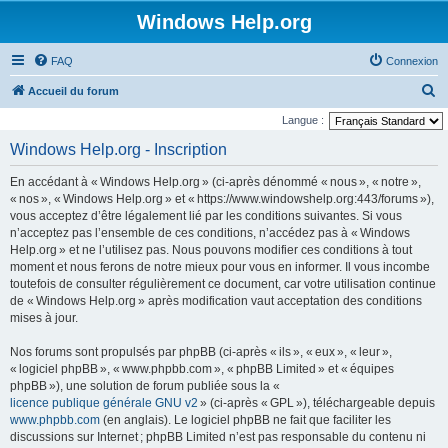
Windows Help.org
FAQ
Connexion
R
Accueil du forum
e
Langue :
c
Windows Help.org - Inscription
h
En accédant à « Windows Help.org » (ci-après dénommé « nous », « notre »,
e
« nos », « Windows Help.org » et « https://www.windowshelp.org:443/forums »),
r
vous acceptez d’être légalement lié par les conditions suivantes. Si vous
n’acceptez pas l’ensemble de ces conditions, n’accédez pas à « Windows
c
Help.org » et ne l’utilisez pas. Nous pouvons modifier ces conditions à tout
h
moment et nous ferons de notre mieux pour vous en informer. Il vous incombe
e
toutefois de consulter régulièrement ce document, car votre utilisation continue
de « Windows Help.org » après modification vaut acceptation des conditions
r
mises à jour.
Nos forums sont propulsés par phpBB (ci-après « ils », « eux », « leur »,
« logiciel phpBB », « www.phpbb.com », « phpBB Limited » et « équipes
phpBB »), une solution de forum publiée sous la «
licence publique générale GNU v2
» (ci-après « GPL »), téléchargeable depuis
www.phpbb.com
(en anglais). Le logiciel phpBB ne fait que faciliter les
discussions sur Internet ; phpBB Limited n’est pas responsable du contenu ni