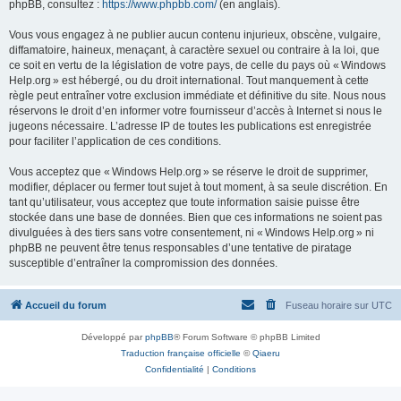
phpBB, consultez :
https://www.phpbb.com/
(en anglais).
Vous vous engagez à ne publier aucun contenu injurieux, obscène, vulgaire,
diffamatoire, haineux, menaçant, à caractère sexuel ou contraire à la loi, que
ce soit en vertu de la législation de votre pays, de celle du pays où « Windows
Help.org » est hébergé, ou du droit international. Tout manquement à cette
règle peut entraîner votre exclusion immédiate et définitive du site. Nous nous
réservons le droit d’en informer votre fournisseur d’accès à Internet si nous le
jugeons nécessaire. L’adresse IP de toutes les publications est enregistrée
pour faciliter l’application de ces conditions.
Vous acceptez que « Windows Help.org » se réserve le droit de supprimer,
modifier, déplacer ou fermer tout sujet à tout moment, à sa seule discrétion. En
tant qu’utilisateur, vous acceptez que toute information saisie puisse être
stockée dans une base de données. Bien que ces informations ne soient pas
divulguées à des tiers sans votre consentement, ni « Windows Help.org » ni
phpBB ne peuvent être tenus responsables d’une tentative de piratage
susceptible d’entraîner la compromission des données.
Accueil du forum
Fuseau horaire sur
UTC
Développé par
phpBB
® Forum Software © phpBB Limited
Traduction française officielle
©
Qiaeru
Confidentialité
|
Conditions