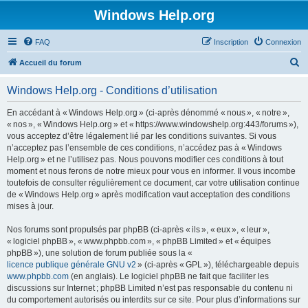
Windows Help.org
FAQ
Inscription
Connexion
R
Accueil du forum
e
Windows Help.org - Conditions d’utilisation
c
h
En accédant à « Windows Help.org » (ci-après dénommé « nous », « notre »,
« nos », « Windows Help.org » et « https://www.windowshelp.org:443/forums »),
e
vous acceptez d’être légalement lié par les conditions suivantes. Si vous
r
n’acceptez pas l’ensemble de ces conditions, n’accédez pas à « Windows
Help.org » et ne l’utilisez pas. Nous pouvons modifier ces conditions à tout
c
moment et nous ferons de notre mieux pour vous en informer. Il vous incombe
h
toutefois de consulter régulièrement ce document, car votre utilisation continue
de « Windows Help.org » après modification vaut acceptation des conditions
e
mises à jour.
r
Nos forums sont propulsés par phpBB (ci-après « ils », « eux », « leur »,
« logiciel phpBB », « www.phpbb.com », « phpBB Limited » et « équipes
phpBB »), une solution de forum publiée sous la «
licence publique générale GNU v2
» (ci-après « GPL »), téléchargeable depuis
www.phpbb.com
(en anglais). Le logiciel phpBB ne fait que faciliter les
discussions sur Internet ; phpBB Limited n’est pas responsable du contenu ni
du comportement autorisés ou interdits sur ce site. Pour plus d’informations sur