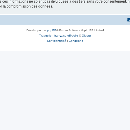
 ces informations ne soient pas divulguées à des tiers sans votre consentement, 
ner la compromission des données.
Développé par
phpBB
® Forum Software © phpBB Limited
Traduction française officielle
©
Qiaeru
Confidentialité
|
Conditions