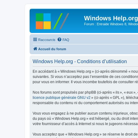
Windows Help.org
Forum : Entraide Windows 8, Windows
Raccourcis
FAQ
Accueil du forum
Windows Help.org - Conditions d’utilisation
En accédant à « Windows Help.org » (ci-après dénommé « nous »,
suivantes. Si vous n’acceptez pas l’ensemble de ces conditions
pour vous en informer. Il vous incombe toutefois de consulter r
Nos forums sont propulsés par phpBB (ci-après « ils », « eux »,
licence publique générale GNU v2
» (ci-après « GPL »), téléc
responsable du contenu ni du comportement autorisés ou interdi
Vous vous engagez à ne publier aucun contenu injurieux, obscène,
du pays où « Windows Help.org » est hébergé, ou du droit intern
votre fournisseur d’accès à Internet si nous le jugeons nécessair
Vous acceptez que « Windows Help.org » se réserve le droit de s