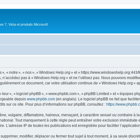
 7, Vista et produits Microsoft
 « notre », « nos », « Windows Help.org » et « https://www.windowshelp.org:443/fo
, n’accédez pas à « Windows Help.org » et ne l’utilisez pas. Nous pouvons modifie
égulièrement ce document, car votre utilisation continue de « Windows Help.org » ap
 « leur », « logiciel phpBB », « www.phpbb.com », « phpBB Limited » et « équipes ph
hargeable depuis
www.phpbb.com
(en anglais). Le logiciel phpBB ne fait que facilite
ts sur ce site. Pour plus d’informations sur phpBB, consultez :
https://www.phpbb.
 vulgaire, diffamatoire, haineux, menaçant, à caractère sexuel ou contraire à la loi
ational. Tout manquement à cette règle peut entraîner votre exclusion immédiate et 
e. L’adresse IP de toutes les publications est enregistrée pour faciliter l’applicatio
upprimer, modifier, déplacer ou fermer tout sujet à tout moment, à sa seule discréti