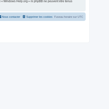
ni « Windows Help.org » ni phpBB ne peuvent être tenus
Nous contacter
Supprimer les cookies
Fuseau horaire sur
UTC