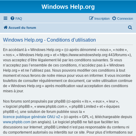
Windows Help.org
FAQ
Inscription
Connexion
R
Accueil du forum
e
Windows Help.org - Conditions d’utilisation
c
h
En accédant à « Windows Help.org » (ci-après dénommé « nous », « notre »,
« nos », « Windows Help.org » et « https://www.windowshelp.org:443/forums »),
e
vous acceptez d’être légalement lié par les conditions suivantes. Si vous
r
n’acceptez pas l’ensemble de ces conditions, n’accédez pas à « Windows
Help.org » et ne l’utilisez pas. Nous pouvons modifier ces conditions à tout
c
moment et nous ferons de notre mieux pour vous en informer. Il vous incombe
h
toutefois de consulter régulièrement ce document, car votre utilisation continue
de « Windows Help.org » après modification vaut acceptation des conditions
e
mises à jour.
r
Nos forums sont propulsés par phpBB (ci-après « ils », « eux », « leur »,
« logiciel phpBB », « www.phpbb.com », « phpBB Limited » et « équipes
phpBB »), une solution de forum publiée sous la «
licence publique générale GNU v2
» (ci-après « GPL »), téléchargeable depuis
www.phpbb.com
(en anglais). Le logiciel phpBB ne fait que faciliter les
discussions sur Internet ; phpBB Limited n’est pas responsable du contenu ni
du comportement autorisés ou interdits sur ce site. Pour plus d’informations sur