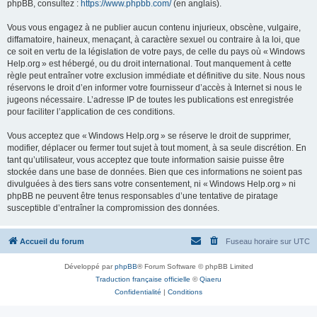
phpBB, consultez :
https://www.phpbb.com/
(en anglais).
Vous vous engagez à ne publier aucun contenu injurieux, obscène, vulgaire,
diffamatoire, haineux, menaçant, à caractère sexuel ou contraire à la loi, que
ce soit en vertu de la législation de votre pays, de celle du pays où « Windows
Help.org » est hébergé, ou du droit international. Tout manquement à cette
règle peut entraîner votre exclusion immédiate et définitive du site. Nous nous
réservons le droit d’en informer votre fournisseur d’accès à Internet si nous le
jugeons nécessaire. L’adresse IP de toutes les publications est enregistrée
pour faciliter l’application de ces conditions.
Vous acceptez que « Windows Help.org » se réserve le droit de supprimer,
modifier, déplacer ou fermer tout sujet à tout moment, à sa seule discrétion. En
tant qu’utilisateur, vous acceptez que toute information saisie puisse être
stockée dans une base de données. Bien que ces informations ne soient pas
divulguées à des tiers sans votre consentement, ni « Windows Help.org » ni
phpBB ne peuvent être tenus responsables d’une tentative de piratage
susceptible d’entraîner la compromission des données.
Accueil du forum
Fuseau horaire sur
UTC
Développé par
phpBB
® Forum Software © phpBB Limited
Traduction française officielle
©
Qiaeru
Confidentialité
|
Conditions