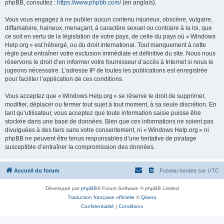
phpBB, consultez :
https://www.phpbb.com/
(en anglais).
Vous vous engagez à ne publier aucun contenu injurieux, obscène, vulgaire,
diffamatoire, haineux, menaçant, à caractère sexuel ou contraire à la loi, que
ce soit en vertu de la législation de votre pays, de celle du pays où « Windows
Help.org » est hébergé, ou du droit international. Tout manquement à cette
règle peut entraîner votre exclusion immédiate et définitive du site. Nous nous
réservons le droit d’en informer votre fournisseur d’accès à Internet si nous le
jugeons nécessaire. L’adresse IP de toutes les publications est enregistrée
pour faciliter l’application de ces conditions.
Vous acceptez que « Windows Help.org » se réserve le droit de supprimer,
modifier, déplacer ou fermer tout sujet à tout moment, à sa seule discrétion. En
tant qu’utilisateur, vous acceptez que toute information saisie puisse être
stockée dans une base de données. Bien que ces informations ne soient pas
divulguées à des tiers sans votre consentement, ni « Windows Help.org » ni
phpBB ne peuvent être tenus responsables d’une tentative de piratage
susceptible d’entraîner la compromission des données.
Accueil du forum
Fuseau horaire sur
UTC
Développé par
phpBB
® Forum Software © phpBB Limited
Traduction française officielle
©
Qiaeru
Confidentialité
|
Conditions