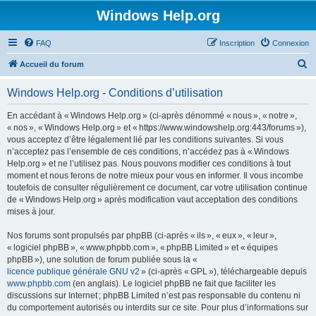
Windows Help.org
FAQ
Inscription
Connexion
R
Accueil du forum
e
Windows Help.org - Conditions d’utilisation
c
h
En accédant à « Windows Help.org » (ci-après dénommé « nous », « notre »,
« nos », « Windows Help.org » et « https://www.windowshelp.org:443/forums »),
e
vous acceptez d’être légalement lié par les conditions suivantes. Si vous
r
n’acceptez pas l’ensemble de ces conditions, n’accédez pas à « Windows
Help.org » et ne l’utilisez pas. Nous pouvons modifier ces conditions à tout
c
moment et nous ferons de notre mieux pour vous en informer. Il vous incombe
h
toutefois de consulter régulièrement ce document, car votre utilisation continue
de « Windows Help.org » après modification vaut acceptation des conditions
e
mises à jour.
r
Nos forums sont propulsés par phpBB (ci-après « ils », « eux », « leur »,
« logiciel phpBB », « www.phpbb.com », « phpBB Limited » et « équipes
phpBB »), une solution de forum publiée sous la «
licence publique générale GNU v2
» (ci-après « GPL »), téléchargeable depuis
www.phpbb.com
(en anglais). Le logiciel phpBB ne fait que faciliter les
discussions sur Internet ; phpBB Limited n’est pas responsable du contenu ni
du comportement autorisés ou interdits sur ce site. Pour plus d’informations sur