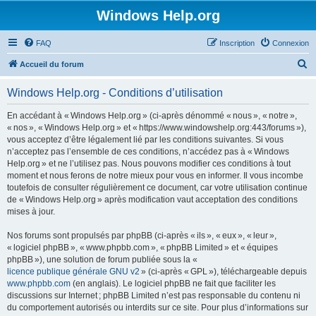
Windows Help.org
FAQ
Inscription
Connexion
R
Accueil du forum
e
Windows Help.org - Conditions d’utilisation
c
h
En accédant à « Windows Help.org » (ci-après dénommé « nous », « notre »,
« nos », « Windows Help.org » et « https://www.windowshelp.org:443/forums »),
e
vous acceptez d’être légalement lié par les conditions suivantes. Si vous
r
n’acceptez pas l’ensemble de ces conditions, n’accédez pas à « Windows
Help.org » et ne l’utilisez pas. Nous pouvons modifier ces conditions à tout
c
moment et nous ferons de notre mieux pour vous en informer. Il vous incombe
h
toutefois de consulter régulièrement ce document, car votre utilisation continue
de « Windows Help.org » après modification vaut acceptation des conditions
e
mises à jour.
r
Nos forums sont propulsés par phpBB (ci-après « ils », « eux », « leur »,
« logiciel phpBB », « www.phpbb.com », « phpBB Limited » et « équipes
phpBB »), une solution de forum publiée sous la «
licence publique générale GNU v2
» (ci-après « GPL »), téléchargeable depuis
www.phpbb.com
(en anglais). Le logiciel phpBB ne fait que faciliter les
discussions sur Internet ; phpBB Limited n’est pas responsable du contenu ni
du comportement autorisés ou interdits sur ce site. Pour plus d’informations sur