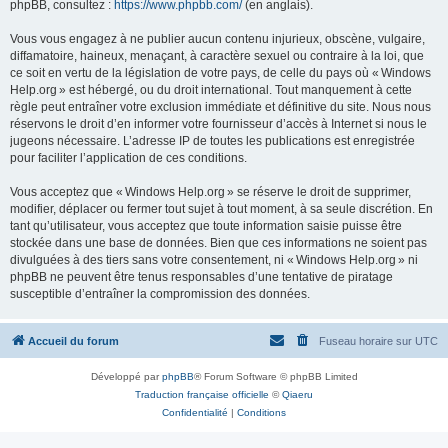
phpBB, consultez :
https://www.phpbb.com/
(en anglais).
Vous vous engagez à ne publier aucun contenu injurieux, obscène, vulgaire,
diffamatoire, haineux, menaçant, à caractère sexuel ou contraire à la loi, que
ce soit en vertu de la législation de votre pays, de celle du pays où « Windows
Help.org » est hébergé, ou du droit international. Tout manquement à cette
règle peut entraîner votre exclusion immédiate et définitive du site. Nous nous
réservons le droit d’en informer votre fournisseur d’accès à Internet si nous le
jugeons nécessaire. L’adresse IP de toutes les publications est enregistrée
pour faciliter l’application de ces conditions.
Vous acceptez que « Windows Help.org » se réserve le droit de supprimer,
modifier, déplacer ou fermer tout sujet à tout moment, à sa seule discrétion. En
tant qu’utilisateur, vous acceptez que toute information saisie puisse être
stockée dans une base de données. Bien que ces informations ne soient pas
divulguées à des tiers sans votre consentement, ni « Windows Help.org » ni
phpBB ne peuvent être tenus responsables d’une tentative de piratage
susceptible d’entraîner la compromission des données.
Accueil du forum
Fuseau horaire sur
UTC
Développé par
phpBB
® Forum Software © phpBB Limited
Traduction française officielle
©
Qiaeru
Confidentialité
|
Conditions