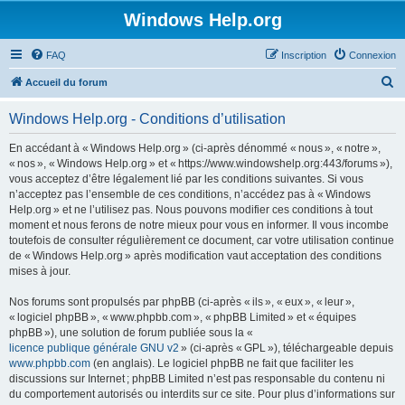
Windows Help.org
FAQ
Inscription
Connexion
R
Accueil du forum
e
Windows Help.org - Conditions d’utilisation
c
h
En accédant à « Windows Help.org » (ci-après dénommé « nous », « notre »,
« nos », « Windows Help.org » et « https://www.windowshelp.org:443/forums »),
e
vous acceptez d’être légalement lié par les conditions suivantes. Si vous
r
n’acceptez pas l’ensemble de ces conditions, n’accédez pas à « Windows
Help.org » et ne l’utilisez pas. Nous pouvons modifier ces conditions à tout
c
moment et nous ferons de notre mieux pour vous en informer. Il vous incombe
h
toutefois de consulter régulièrement ce document, car votre utilisation continue
de « Windows Help.org » après modification vaut acceptation des conditions
e
mises à jour.
r
Nos forums sont propulsés par phpBB (ci-après « ils », « eux », « leur »,
« logiciel phpBB », « www.phpbb.com », « phpBB Limited » et « équipes
phpBB »), une solution de forum publiée sous la «
licence publique générale GNU v2
» (ci-après « GPL »), téléchargeable depuis
www.phpbb.com
(en anglais). Le logiciel phpBB ne fait que faciliter les
discussions sur Internet ; phpBB Limited n’est pas responsable du contenu ni
du comportement autorisés ou interdits sur ce site. Pour plus d’informations sur