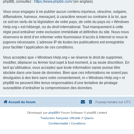
phpBB, consultez :
https://www.phpbb.com/
(en anglais).
Vous vous engagez à ne publier aucun contenu injurieux, obscène, vulgaire,
diffamatoire, haineux, menaçant, à caractère sexuel ou contraire à la loi, que
ce soit en vertu de la législation de votre pays, de celle du pays où « Windows
Help.org » est hébergé, ou du droit international. Tout manquement à cette
règle peut entraîner votre exclusion immédiate et définitive du site. Nous nous
réservons le droit d’en informer votre fournisseur d’accès à Internet si nous le
jugeons nécessaire. L’adresse IP de toutes les publications est enregistrée
pour faciliter l’application de ces conditions.
Vous acceptez que « Windows Help.org » se réserve le droit de supprimer,
modifier, déplacer ou fermer tout sujet à tout moment, à sa seule discrétion. En
tant qu’utilisateur, vous acceptez que toute information saisie puisse être
stockée dans une base de données. Bien que ces informations ne soient pas
divulguées à des tiers sans votre consentement, ni « Windows Help.org » ni
phpBB ne peuvent être tenus responsables d’une tentative de piratage
susceptible d’entraîner la compromission des données.
Accueil du forum
Fuseau horaire sur
UTC
Développé par
phpBB
® Forum Software © phpBB Limited
Traduction française officielle
©
Qiaeru
Confidentialité
|
Conditions