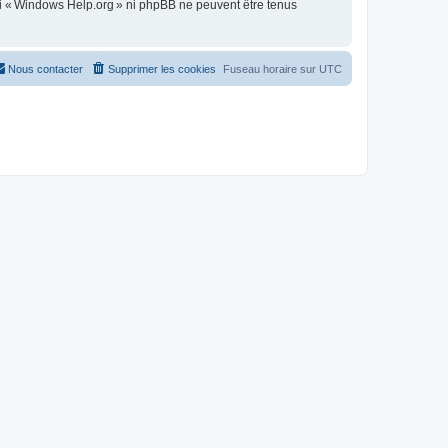
ni « Windows Help.org » ni phpBB ne peuvent être tenus
Nous contacter
Supprimer les cookies
Fuseau horaire sur
UTC