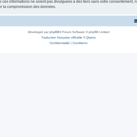
 ces informations ne soient pas divulguées à des tiers sans votre consentement, 
ner la compromission des données.
Développé par
phpBB
® Forum Software © phpBB Limited
Traduction française officielle
©
Qiaeru
Confidentialité
|
Conditions