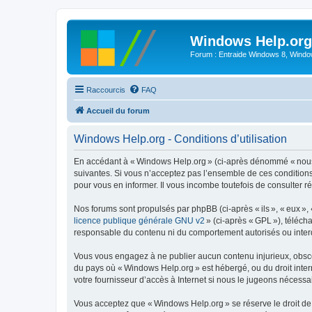
Windows Help.org
Forum : Entraide Windows 8, Windows
Raccourcis
FAQ
Accueil du forum
Windows Help.org - Conditions d’utilisation
En accédant à « Windows Help.org » (ci-après dénommé « nous »,
suivantes. Si vous n’acceptez pas l’ensemble de ces conditions
pour vous en informer. Il vous incombe toutefois de consulter r
Nos forums sont propulsés par phpBB (ci-après « ils », « eux »,
licence publique générale GNU v2
» (ci-après « GPL »), téléc
responsable du contenu ni du comportement autorisés ou interdi
Vous vous engagez à ne publier aucun contenu injurieux, obscène,
du pays où « Windows Help.org » est hébergé, ou du droit intern
votre fournisseur d’accès à Internet si nous le jugeons nécessair
Vous acceptez que « Windows Help.org » se réserve le droit de s