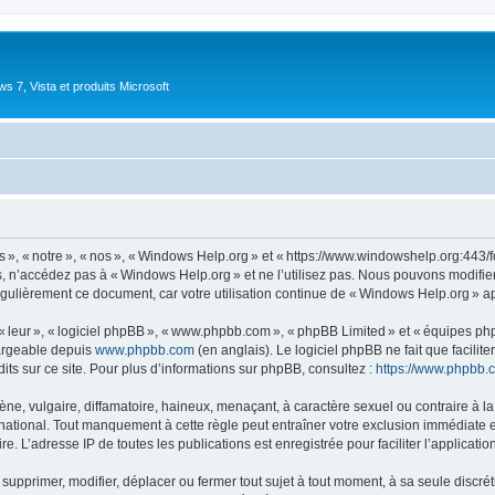
 7, Vista et produits Microsoft
 « notre », « nos », « Windows Help.org » et « https://www.windowshelp.org:443/fo
, n’accédez pas à « Windows Help.org » et ne l’utilisez pas. Nous pouvons modifie
égulièrement ce document, car votre utilisation continue de « Windows Help.org » ap
 « leur », « logiciel phpBB », « www.phpbb.com », « phpBB Limited » et « équipes ph
hargeable depuis
www.phpbb.com
(en anglais). Le logiciel phpBB ne fait que facilite
ts sur ce site. Pour plus d’informations sur phpBB, consultez :
https://www.phpbb.
 vulgaire, diffamatoire, haineux, menaçant, à caractère sexuel ou contraire à la loi
ational. Tout manquement à cette règle peut entraîner votre exclusion immédiate et 
e. L’adresse IP de toutes les publications est enregistrée pour faciliter l’applicatio
upprimer, modifier, déplacer ou fermer tout sujet à tout moment, à sa seule discréti