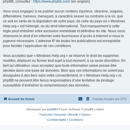
phpBB, consultez :
https://www.phpbb.com/
(en anglais).
Vous vous engagez à ne publier aucun contenu injurieux, obscène, vulgaire,
diffamatoire, haineux, menaçant, à caractère sexuel ou contraire à la loi, que
ce soit en vertu de la législation de votre pays, de celle du pays où « Windows
Help.org » est hébergé, ou du droit international. Tout manquement à cette
règle peut entraîner votre exclusion immédiate et définitive du site. Nous nous
réservons le droit d’en informer votre fournisseur d’accès à Internet si nous le
jugeons nécessaire. L’adresse IP de toutes les publications est enregistrée
pour faciliter l’application de ces conditions.
Vous acceptez que « Windows Help.org » se réserve le droit de supprimer,
modifier, déplacer ou fermer tout sujet à tout moment, à sa seule discrétion. En
tant qu’utilisateur, vous acceptez que toute information saisie puisse être
stockée dans une base de données. Bien que ces informations ne soient pas
divulguées à des tiers sans votre consentement, ni « Windows Help.org » ni
phpBB ne peuvent être tenus responsables d’une tentative de piratage
susceptible d’entraîner la compromission des données.
Accueil du forum
Fuseau horaire sur
UTC
Développé par
phpBB
® Forum Software © phpBB Limited
Traduction française officielle
©
Qiaeru
Confidentialité
|
Conditions