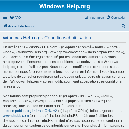
Windows Help.org
FAQ
Inscription
Connexion
R
Accueil du forum
e
Windows Help.org - Conditions d’utilisation
c
h
En accédant à « Windows Help.org » (ci-après dénommé « nous », « notre »,
« nos », « Windows Help.org » et « https://www.windowshelp.org:443/forums »),
e
vous acceptez d’être légalement lié par les conditions suivantes. Si vous
r
n’acceptez pas l’ensemble de ces conditions, n’accédez pas à « Windows
Help.org » et ne l’utilisez pas. Nous pouvons modifier ces conditions à tout
c
moment et nous ferons de notre mieux pour vous en informer. Il vous incombe
h
toutefois de consulter régulièrement ce document, car votre utilisation continue
de « Windows Help.org » après modification vaut acceptation des conditions
e
mises à jour.
r
Nos forums sont propulsés par phpBB (ci-après « ils », « eux », « leur »,
« logiciel phpBB », « www.phpbb.com », « phpBB Limited » et « équipes
phpBB »), une solution de forum publiée sous la «
licence publique générale GNU v2
» (ci-après « GPL »), téléchargeable depuis
www.phpbb.com
(en anglais). Le logiciel phpBB ne fait que faciliter les
discussions sur Internet ; phpBB Limited n’est pas responsable du contenu ni
du comportement autorisés ou interdits sur ce site. Pour plus d’informations sur