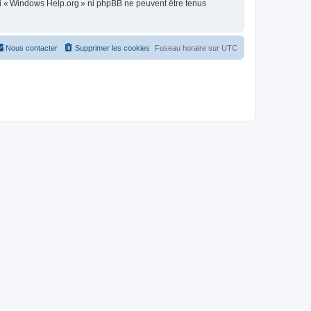
ni « Windows Help.org » ni phpBB ne peuvent être tenus
Nous contacter
Supprimer les cookies
Fuseau horaire sur
UTC