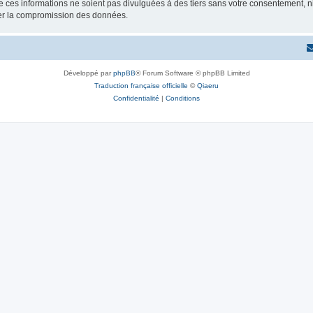
 ces informations ne soient pas divulguées à des tiers sans votre consentement, 
ner la compromission des données.
Développé par
phpBB
® Forum Software © phpBB Limited
Traduction française officielle
©
Qiaeru
Confidentialité
|
Conditions