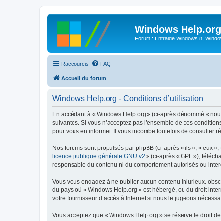
Windows Help.org
Forum : Entraide Windows 8, Windows
Raccourcis
FAQ
Accueil du forum
Windows Help.org - Conditions d’utilisation
En accédant à « Windows Help.org » (ci-après dénommé « nous »,
suivantes. Si vous n’acceptez pas l’ensemble de ces conditions
pour vous en informer. Il vous incombe toutefois de consulter r
Nos forums sont propulsés par phpBB (ci-après « ils », « eux »,
licence publique générale GNU v2
» (ci-après « GPL »), téléc
responsable du contenu ni du comportement autorisés ou interdi
Vous vous engagez à ne publier aucun contenu injurieux, obscène,
du pays où « Windows Help.org » est hébergé, ou du droit intern
votre fournisseur d’accès à Internet si nous le jugeons nécessair
Vous acceptez que « Windows Help.org » se réserve le droit de s