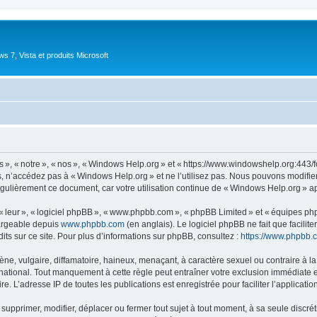
 7, Vista et produits Microsoft
 « notre », « nos », « Windows Help.org » et « https://www.windowshelp.org:443/fo
, n’accédez pas à « Windows Help.org » et ne l’utilisez pas. Nous pouvons modifie
égulièrement ce document, car votre utilisation continue de « Windows Help.org » ap
 « leur », « logiciel phpBB », « www.phpbb.com », « phpBB Limited » et « équipes ph
hargeable depuis
www.phpbb.com
(en anglais). Le logiciel phpBB ne fait que facilite
ts sur ce site. Pour plus d’informations sur phpBB, consultez :
https://www.phpbb.
 vulgaire, diffamatoire, haineux, menaçant, à caractère sexuel ou contraire à la loi
ational. Tout manquement à cette règle peut entraîner votre exclusion immédiate et 
e. L’adresse IP de toutes les publications est enregistrée pour faciliter l’applicatio
upprimer, modifier, déplacer ou fermer tout sujet à tout moment, à sa seule discréti