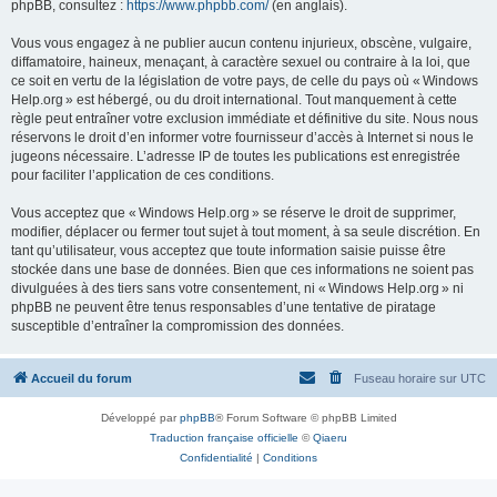
phpBB, consultez :
https://www.phpbb.com/
(en anglais).
Vous vous engagez à ne publier aucun contenu injurieux, obscène, vulgaire,
diffamatoire, haineux, menaçant, à caractère sexuel ou contraire à la loi, que
ce soit en vertu de la législation de votre pays, de celle du pays où « Windows
Help.org » est hébergé, ou du droit international. Tout manquement à cette
règle peut entraîner votre exclusion immédiate et définitive du site. Nous nous
réservons le droit d’en informer votre fournisseur d’accès à Internet si nous le
jugeons nécessaire. L’adresse IP de toutes les publications est enregistrée
pour faciliter l’application de ces conditions.
Vous acceptez que « Windows Help.org » se réserve le droit de supprimer,
modifier, déplacer ou fermer tout sujet à tout moment, à sa seule discrétion. En
tant qu’utilisateur, vous acceptez que toute information saisie puisse être
stockée dans une base de données. Bien que ces informations ne soient pas
divulguées à des tiers sans votre consentement, ni « Windows Help.org » ni
phpBB ne peuvent être tenus responsables d’une tentative de piratage
susceptible d’entraîner la compromission des données.
Accueil du forum
Fuseau horaire sur
UTC
Développé par
phpBB
® Forum Software © phpBB Limited
Traduction française officielle
©
Qiaeru
Confidentialité
|
Conditions