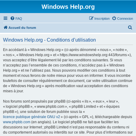
Windows Help.org
FAQ
Inscription
Connexion
R
Accueil du forum
e
Windows Help.org - Conditions d’utilisation
c
h
En accédant à « Windows Help.org » (ci-après dénommé « nous », « notre »,
« nos », « Windows Help.org » et « https://www.windowshelp.org:443/forums »),
e
vous acceptez d’être légalement lié par les conditions suivantes. Si vous
r
n’acceptez pas l’ensemble de ces conditions, n’accédez pas à « Windows
Help.org » et ne l’utilisez pas. Nous pouvons modifier ces conditions à tout
c
moment et nous ferons de notre mieux pour vous en informer. Il vous incombe
h
toutefois de consulter régulièrement ce document, car votre utilisation continue
de « Windows Help.org » après modification vaut acceptation des conditions
e
mises à jour.
r
Nos forums sont propulsés par phpBB (ci-après « ils », « eux », « leur »,
« logiciel phpBB », « www.phpbb.com », « phpBB Limited » et « équipes
phpBB »), une solution de forum publiée sous la «
licence publique générale GNU v2
» (ci-après « GPL »), téléchargeable depuis
www.phpbb.com
(en anglais). Le logiciel phpBB ne fait que faciliter les
discussions sur Internet ; phpBB Limited n’est pas responsable du contenu ni
du comportement autorisés ou interdits sur ce site. Pour plus d’informations sur