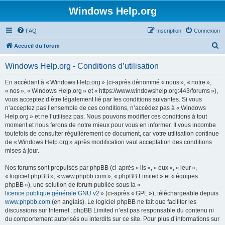
Windows Help.org
FAQ
Inscription
Connexion
R
Accueil du forum
e
Windows Help.org - Conditions d’utilisation
c
h
En accédant à « Windows Help.org » (ci-après dénommé « nous », « notre »,
« nos », « Windows Help.org » et « https://www.windowshelp.org:443/forums »),
e
vous acceptez d’être légalement lié par les conditions suivantes. Si vous
r
n’acceptez pas l’ensemble de ces conditions, n’accédez pas à « Windows
Help.org » et ne l’utilisez pas. Nous pouvons modifier ces conditions à tout
c
moment et nous ferons de notre mieux pour vous en informer. Il vous incombe
h
toutefois de consulter régulièrement ce document, car votre utilisation continue
de « Windows Help.org » après modification vaut acceptation des conditions
e
mises à jour.
r
Nos forums sont propulsés par phpBB (ci-après « ils », « eux », « leur »,
« logiciel phpBB », « www.phpbb.com », « phpBB Limited » et « équipes
phpBB »), une solution de forum publiée sous la «
licence publique générale GNU v2
» (ci-après « GPL »), téléchargeable depuis
www.phpbb.com
(en anglais). Le logiciel phpBB ne fait que faciliter les
discussions sur Internet ; phpBB Limited n’est pas responsable du contenu ni
du comportement autorisés ou interdits sur ce site. Pour plus d’informations sur