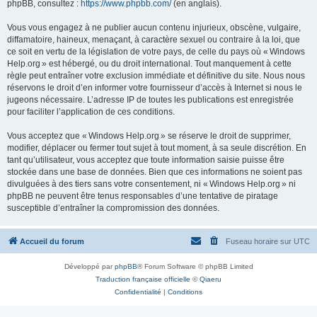
phpBB, consultez :
https://www.phpbb.com/
(en anglais).
Vous vous engagez à ne publier aucun contenu injurieux, obscène, vulgaire,
diffamatoire, haineux, menaçant, à caractère sexuel ou contraire à la loi, que
ce soit en vertu de la législation de votre pays, de celle du pays où « Windows
Help.org » est hébergé, ou du droit international. Tout manquement à cette
règle peut entraîner votre exclusion immédiate et définitive du site. Nous nous
réservons le droit d’en informer votre fournisseur d’accès à Internet si nous le
jugeons nécessaire. L’adresse IP de toutes les publications est enregistrée
pour faciliter l’application de ces conditions.
Vous acceptez que « Windows Help.org » se réserve le droit de supprimer,
modifier, déplacer ou fermer tout sujet à tout moment, à sa seule discrétion. En
tant qu’utilisateur, vous acceptez que toute information saisie puisse être
stockée dans une base de données. Bien que ces informations ne soient pas
divulguées à des tiers sans votre consentement, ni « Windows Help.org » ni
phpBB ne peuvent être tenus responsables d’une tentative de piratage
susceptible d’entraîner la compromission des données.
Accueil du forum
Fuseau horaire sur
UTC
Développé par
phpBB
® Forum Software © phpBB Limited
Traduction française officielle
©
Qiaeru
Confidentialité
|
Conditions