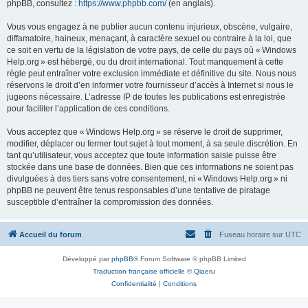
phpBB, consultez :
https://www.phpbb.com/
(en anglais).
Vous vous engagez à ne publier aucun contenu injurieux, obscène, vulgaire,
diffamatoire, haineux, menaçant, à caractère sexuel ou contraire à la loi, que
ce soit en vertu de la législation de votre pays, de celle du pays où « Windows
Help.org » est hébergé, ou du droit international. Tout manquement à cette
règle peut entraîner votre exclusion immédiate et définitive du site. Nous nous
réservons le droit d’en informer votre fournisseur d’accès à Internet si nous le
jugeons nécessaire. L’adresse IP de toutes les publications est enregistrée
pour faciliter l’application de ces conditions.
Vous acceptez que « Windows Help.org » se réserve le droit de supprimer,
modifier, déplacer ou fermer tout sujet à tout moment, à sa seule discrétion. En
tant qu’utilisateur, vous acceptez que toute information saisie puisse être
stockée dans une base de données. Bien que ces informations ne soient pas
divulguées à des tiers sans votre consentement, ni « Windows Help.org » ni
phpBB ne peuvent être tenus responsables d’une tentative de piratage
susceptible d’entraîner la compromission des données.
Accueil du forum
Fuseau horaire sur
UTC
Développé par
phpBB
® Forum Software © phpBB Limited
Traduction française officielle
©
Qiaeru
Confidentialité
|
Conditions