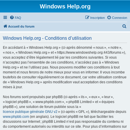
Windows Help.org
FAQ
Inscription
Connexion
R
Accueil du forum
e
Windows Help.org - Conditions d’utilisation
c
h
En accédant à « Windows Help.org » (ci-après dénommé « nous », « notre »,
« nos », « Windows Help.org » et « https://www.windowshelp.org:443/forums »),
e
vous acceptez d’être légalement lié par les conditions suivantes. Si vous
r
n’acceptez pas l’ensemble de ces conditions, n’accédez pas à « Windows
Help.org » et ne l’utilisez pas. Nous pouvons modifier ces conditions à tout
c
moment et nous ferons de notre mieux pour vous en informer. Il vous incombe
h
toutefois de consulter régulièrement ce document, car votre utilisation continue
de « Windows Help.org » après modification vaut acceptation des conditions
e
mises à jour.
r
Nos forums sont propulsés par phpBB (ci-après « ils », « eux », « leur »,
« logiciel phpBB », « www.phpbb.com », « phpBB Limited » et « équipes
phpBB »), une solution de forum publiée sous la «
licence publique générale GNU v2
» (ci-après « GPL »), téléchargeable depuis
www.phpbb.com
(en anglais). Le logiciel phpBB ne fait que faciliter les
discussions sur Internet ; phpBB Limited n’est pas responsable du contenu ni
du comportement autorisés ou interdits sur ce site. Pour plus d’informations sur