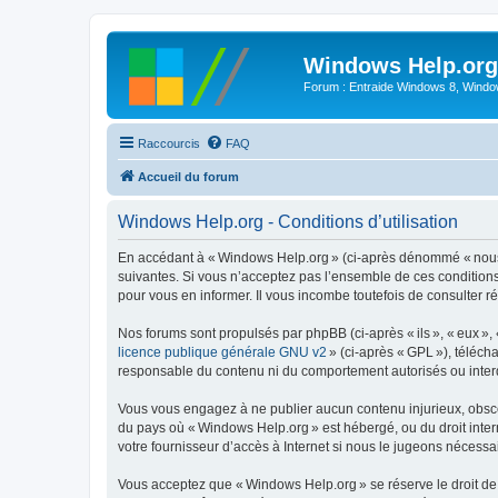
Windows Help.org
Forum : Entraide Windows 8, Windows
Raccourcis
FAQ
Accueil du forum
Windows Help.org - Conditions d’utilisation
En accédant à « Windows Help.org » (ci-après dénommé « nous »,
suivantes. Si vous n’acceptez pas l’ensemble de ces conditions
pour vous en informer. Il vous incombe toutefois de consulter r
Nos forums sont propulsés par phpBB (ci-après « ils », « eux »,
licence publique générale GNU v2
» (ci-après « GPL »), téléc
responsable du contenu ni du comportement autorisés ou interdi
Vous vous engagez à ne publier aucun contenu injurieux, obscène,
du pays où « Windows Help.org » est hébergé, ou du droit intern
votre fournisseur d’accès à Internet si nous le jugeons nécessair
Vous acceptez que « Windows Help.org » se réserve le droit de s