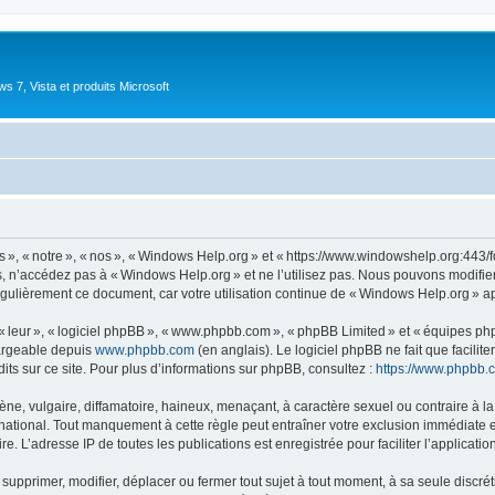
 7, Vista et produits Microsoft
 « notre », « nos », « Windows Help.org » et « https://www.windowshelp.org:443/fo
, n’accédez pas à « Windows Help.org » et ne l’utilisez pas. Nous pouvons modifie
égulièrement ce document, car votre utilisation continue de « Windows Help.org » ap
 « leur », « logiciel phpBB », « www.phpbb.com », « phpBB Limited » et « équipes ph
hargeable depuis
www.phpbb.com
(en anglais). Le logiciel phpBB ne fait que facilite
ts sur ce site. Pour plus d’informations sur phpBB, consultez :
https://www.phpbb.
 vulgaire, diffamatoire, haineux, menaçant, à caractère sexuel ou contraire à la loi
ational. Tout manquement à cette règle peut entraîner votre exclusion immédiate et 
e. L’adresse IP de toutes les publications est enregistrée pour faciliter l’applicatio
upprimer, modifier, déplacer ou fermer tout sujet à tout moment, à sa seule discréti