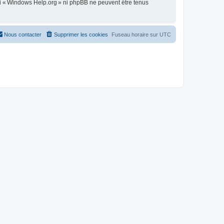
ni « Windows Help.org » ni phpBB ne peuvent être tenus
Nous contacter
Supprimer les cookies
Fuseau horaire sur
UTC