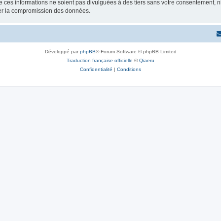
 ces informations ne soient pas divulguées à des tiers sans votre consentement, 
ner la compromission des données.
Développé par
phpBB
® Forum Software © phpBB Limited
Traduction française officielle
©
Qiaeru
Confidentialité
|
Conditions