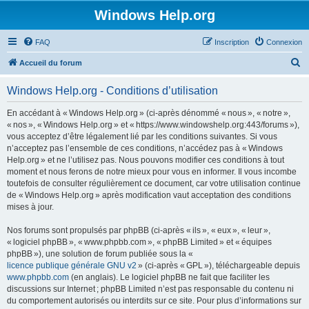
Windows Help.org
FAQ
Inscription
Connexion
R
Accueil du forum
e
Windows Help.org - Conditions d’utilisation
c
h
En accédant à « Windows Help.org » (ci-après dénommé « nous », « notre »,
« nos », « Windows Help.org » et « https://www.windowshelp.org:443/forums »),
e
vous acceptez d’être légalement lié par les conditions suivantes. Si vous
r
n’acceptez pas l’ensemble de ces conditions, n’accédez pas à « Windows
Help.org » et ne l’utilisez pas. Nous pouvons modifier ces conditions à tout
c
moment et nous ferons de notre mieux pour vous en informer. Il vous incombe
h
toutefois de consulter régulièrement ce document, car votre utilisation continue
de « Windows Help.org » après modification vaut acceptation des conditions
e
mises à jour.
r
Nos forums sont propulsés par phpBB (ci-après « ils », « eux », « leur »,
« logiciel phpBB », « www.phpbb.com », « phpBB Limited » et « équipes
phpBB »), une solution de forum publiée sous la «
licence publique générale GNU v2
» (ci-après « GPL »), téléchargeable depuis
www.phpbb.com
(en anglais). Le logiciel phpBB ne fait que faciliter les
discussions sur Internet ; phpBB Limited n’est pas responsable du contenu ni
du comportement autorisés ou interdits sur ce site. Pour plus d’informations sur