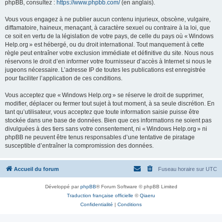
phpBB, consultez :
https://www.phpbb.com/
(en anglais).
Vous vous engagez à ne publier aucun contenu injurieux, obscène, vulgaire,
diffamatoire, haineux, menaçant, à caractère sexuel ou contraire à la loi, que
ce soit en vertu de la législation de votre pays, de celle du pays où « Windows
Help.org » est hébergé, ou du droit international. Tout manquement à cette
règle peut entraîner votre exclusion immédiate et définitive du site. Nous nous
réservons le droit d’en informer votre fournisseur d’accès à Internet si nous le
jugeons nécessaire. L’adresse IP de toutes les publications est enregistrée
pour faciliter l’application de ces conditions.
Vous acceptez que « Windows Help.org » se réserve le droit de supprimer,
modifier, déplacer ou fermer tout sujet à tout moment, à sa seule discrétion. En
tant qu’utilisateur, vous acceptez que toute information saisie puisse être
stockée dans une base de données. Bien que ces informations ne soient pas
divulguées à des tiers sans votre consentement, ni « Windows Help.org » ni
phpBB ne peuvent être tenus responsables d’une tentative de piratage
susceptible d’entraîner la compromission des données.
Accueil du forum
Fuseau horaire sur
UTC
Développé par
phpBB
® Forum Software © phpBB Limited
Traduction française officielle
©
Qiaeru
Confidentialité
|
Conditions