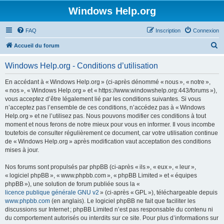
Windows Help.org
FAQ
Inscription
Connexion
R
Accueil du forum
e
Windows Help.org - Conditions d’utilisation
c
h
En accédant à « Windows Help.org » (ci-après dénommé « nous », « notre »,
« nos », « Windows Help.org » et « https://www.windowshelp.org:443/forums »),
e
vous acceptez d’être légalement lié par les conditions suivantes. Si vous
r
n’acceptez pas l’ensemble de ces conditions, n’accédez pas à « Windows
Help.org » et ne l’utilisez pas. Nous pouvons modifier ces conditions à tout
c
moment et nous ferons de notre mieux pour vous en informer. Il vous incombe
h
toutefois de consulter régulièrement ce document, car votre utilisation continue
de « Windows Help.org » après modification vaut acceptation des conditions
e
mises à jour.
r
Nos forums sont propulsés par phpBB (ci-après « ils », « eux », « leur »,
« logiciel phpBB », « www.phpbb.com », « phpBB Limited » et « équipes
phpBB »), une solution de forum publiée sous la «
licence publique générale GNU v2
» (ci-après « GPL »), téléchargeable depuis
www.phpbb.com
(en anglais). Le logiciel phpBB ne fait que faciliter les
discussions sur Internet ; phpBB Limited n’est pas responsable du contenu ni
du comportement autorisés ou interdits sur ce site. Pour plus d’informations sur