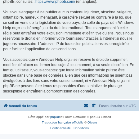
phpBB, consultez :
https://www.phpbb.com/
(en anglais).
Vous vous engagez à ne publier aucun contenu injurieux, obscène, vulgaire,
diffamatoire, haineux, menaçant, à caractère sexuel ou contraire à la loi, que
ce soit en vertu de la législation de votre pays, de celle du pays où « Windows
Help.org » est hébergé, ou du droit international. Tout manquement à cette
règle peut entraîner votre exclusion immédiate et définitive du site. Nous nous
réservons le droit d’en informer votre fournisseur d’accès à Internet si nous le
jugeons nécessaire. L’adresse IP de toutes les publications est enregistrée
pour faciliter l’application de ces conditions.
Vous acceptez que « Windows Help.org » se réserve le droit de supprimer,
modifier, déplacer ou fermer tout sujet à tout moment, à sa seule discrétion. En
tant qu’utilisateur, vous acceptez que toute information saisie puisse être
stockée dans une base de données. Bien que ces informations ne soient pas
divulguées à des tiers sans votre consentement, ni « Windows Help.org » ni
phpBB ne peuvent être tenus responsables d’une tentative de piratage
susceptible d’entraîner la compromission des données.
Accueil du forum
Fuseau horaire sur
UTC
Développé par
phpBB
® Forum Software © phpBB Limited
Traduction française officielle
©
Qiaeru
Confidentialité
|
Conditions