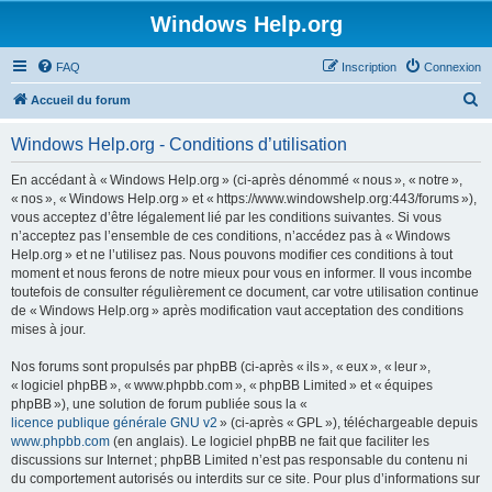
Windows Help.org
FAQ
Inscription
Connexion
R
Accueil du forum
e
Windows Help.org - Conditions d’utilisation
c
h
En accédant à « Windows Help.org » (ci-après dénommé « nous », « notre »,
« nos », « Windows Help.org » et « https://www.windowshelp.org:443/forums »),
e
vous acceptez d’être légalement lié par les conditions suivantes. Si vous
r
n’acceptez pas l’ensemble de ces conditions, n’accédez pas à « Windows
Help.org » et ne l’utilisez pas. Nous pouvons modifier ces conditions à tout
c
moment et nous ferons de notre mieux pour vous en informer. Il vous incombe
h
toutefois de consulter régulièrement ce document, car votre utilisation continue
de « Windows Help.org » après modification vaut acceptation des conditions
e
mises à jour.
r
Nos forums sont propulsés par phpBB (ci-après « ils », « eux », « leur »,
« logiciel phpBB », « www.phpbb.com », « phpBB Limited » et « équipes
phpBB »), une solution de forum publiée sous la «
licence publique générale GNU v2
» (ci-après « GPL »), téléchargeable depuis
www.phpbb.com
(en anglais). Le logiciel phpBB ne fait que faciliter les
discussions sur Internet ; phpBB Limited n’est pas responsable du contenu ni
du comportement autorisés ou interdits sur ce site. Pour plus d’informations sur