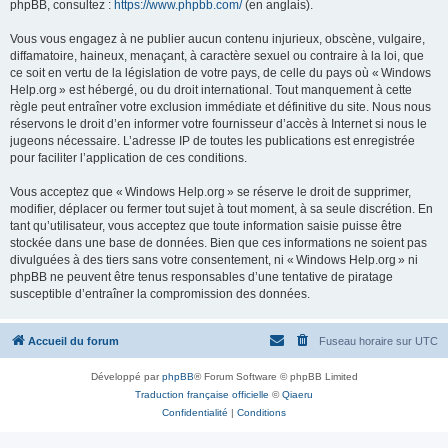
phpBB, consultez :
https://www.phpbb.com/
(en anglais).
Vous vous engagez à ne publier aucun contenu injurieux, obscène, vulgaire,
diffamatoire, haineux, menaçant, à caractère sexuel ou contraire à la loi, que
ce soit en vertu de la législation de votre pays, de celle du pays où « Windows
Help.org » est hébergé, ou du droit international. Tout manquement à cette
règle peut entraîner votre exclusion immédiate et définitive du site. Nous nous
réservons le droit d’en informer votre fournisseur d’accès à Internet si nous le
jugeons nécessaire. L’adresse IP de toutes les publications est enregistrée
pour faciliter l’application de ces conditions.
Vous acceptez que « Windows Help.org » se réserve le droit de supprimer,
modifier, déplacer ou fermer tout sujet à tout moment, à sa seule discrétion. En
tant qu’utilisateur, vous acceptez que toute information saisie puisse être
stockée dans une base de données. Bien que ces informations ne soient pas
divulguées à des tiers sans votre consentement, ni « Windows Help.org » ni
phpBB ne peuvent être tenus responsables d’une tentative de piratage
susceptible d’entraîner la compromission des données.
Accueil du forum
Fuseau horaire sur
UTC
Développé par
phpBB
® Forum Software © phpBB Limited
Traduction française officielle
©
Qiaeru
Confidentialité
|
Conditions