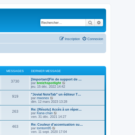
Rechercher
Recherche avancé
Inscription
Connexion
MESSAGES
DERNIER MESSAGE
D
[Important]Fin de support de …
M
3730
e
C
par
breizhspotlight
r
o
jeu. 15 déc. 2022 14:42
e
n
n
i
s
D
"Jovial NoteTab" un éditeur T…
M
919
s
e
u
e
C
par
mwonex
r
l
r
o
dim. 12 mars 2023 13:28
e
s
m
t
n
n
e
e
i
s
D
Re: [Résolu] Accès à un réper…
M
263
s
s
r
a
e
u
e
C
par
Kana-chan
s
l
r
l
r
o
ven. 31 déc. 2021 14:27
e
a
e
s
m
t
g
n
n
g
d
e
e
i
s
D
Re: Couleur d'accentuation su…
M
e
e
463
s
s
r
a
e
u
e
e
C
par
tomtom95
r
s
l
r
l
r
o
ven. 11 sept. 2020 17:04
n
e
a
e
s
m
t
n
n