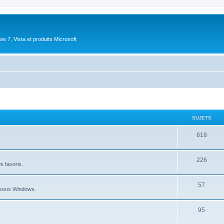
 7, Vista et produits Microsoft
SUJETS
S
618
u
S
226
j
ws favoris.
u
e
S
57
j
t
au sous Windows.
u
e
s
S
95
j
t
u
e