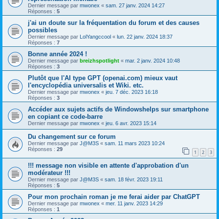
Dernier message par
mwonex
«
sam. 27 janv. 2024 14:27
Réponses :
5
j'ai un doute sur la fréquentation du forum et des causes
possibles
Dernier message par
LolYangccool
«
lun. 22 janv. 2024 18:37
Réponses :
7
Bonne année 2024 !
Dernier message par
breizhspotlight
«
mar. 2 janv. 2024 10:48
Réponses :
3
Plutôt que l'AI type GPT (openai.com) mieux vaut
l'encyclopédia universalis et Wiki. etc.
Dernier message par
mwonex
«
jeu. 7 déc. 2023 16:18
Réponses :
3
Accéder aux sujets actifs de Windowshelps sur smartphone
en copiant ce code-barre
Dernier message par
mwonex
«
jeu. 6 avr. 2023 15:14
Du changement sur ce forum
Dernier message par
J@M3S
«
sam. 11 mars 2023 10:24
Réponses :
29
1
2
3
!!! message non visible en attente d'approbation d'un
modérateur !!!
Dernier message par
J@M3S
«
sam. 18 févr. 2023 19:11
Réponses :
5
Pour mon prochain roman je me ferai aider par ChatGPT
Dernier message par
mwonex
«
mer. 11 janv. 2023 14:29
Réponses :
1