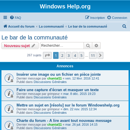
Windows Help.org
FAQ
Inscription
Connexion
R
Accueil du forum
La communauté
Le bar de la communauté
e
Le bar de la communauté
c
Rechercher
Recherche avanc
Nouveau sujet
h
e
Page
1
sur
11
1
2
3
4
5
11
Suivant
267 sujets
…
r
Annonces
c
Insérer une image ou un fichier en pièce jointe
h
Dernier message par
chantal11
«
ven. 12 févr. 2016 12:41
Publié dans
Discussions Générales
e
r
Faire une capture d'écran et masquer un texte
Dernier message par
grimpeur
«
mar. 8 déc. 2015 19:23
Publié dans
Discussions Générales
Mettre un sujet en [résolu] sur le forum Windowshelp.org
Dernier message par
grimpeur
«
dim. 22 nov. 2015 12:34
Publié dans
Discussions Générales
Charte du forum - A lire avant tout nouveau message
Dernier message par
chantal11
«
mar. 26 juil. 2016 14:15
Publié dans
Discussions Générales