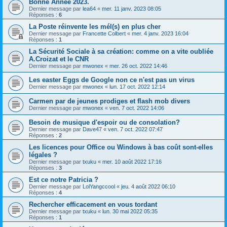
Bonne Année 2023.
Dernier message par
lea64
«
mer. 11 janv. 2023 08:05
Réponses :
6
La Poste réinvente les mél(s) en plus cher
Dernier message par
Francette Colbert
«
mer. 4 janv. 2023 16:04
Réponses :
1
La Sécurité Sociale à sa création: comme on a vite oubliée
A.Croizat et le CNR
Dernier message par
mwonex
«
mer. 26 oct. 2022 14:46
Les easter Eggs de Google non ce n'est pas un virus
Dernier message par
mwonex
«
lun. 17 oct. 2022 12:14
Carmen par de jeunes prodiges et flash mob divers
Dernier message par
mwonex
«
ven. 7 oct. 2022 14:06
Besoin de musique d'espoir ou de consolation?
Dernier message par
Dave47
«
ven. 7 oct. 2022 07:47
Réponses :
2
Les licences pour Office ou Windows à bas coût sont-elles
légales ?
Dernier message par
txuku
«
mer. 10 août 2022 17:16
Réponses :
3
Est ce notre Patricia ?
Dernier message par
LolYangccool
«
jeu. 4 août 2022 06:10
Réponses :
4
Rechercher efficacement en vous tordant
Dernier message par
txuku
«
lun. 30 mai 2022 05:35
Réponses :
1