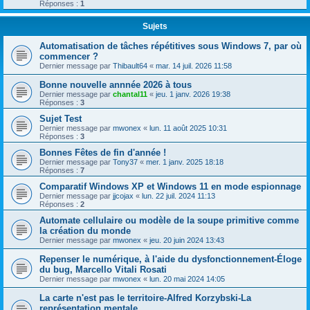
Réponses :
1
Sujets
Automatisation de tâches répétitives sous Windows 7, par où
commencer ?
Dernier message par
Thibault64
«
mar. 14 juil. 2026 11:58
Bonne nouvelle annnée 2026 à tous
Dernier message par
chantal11
«
jeu. 1 janv. 2026 19:38
Réponses :
3
Sujet Test
Dernier message par
mwonex
«
lun. 11 août 2025 10:31
Réponses :
3
Bonnes Fêtes de fin d'année !
Dernier message par
Tony37
«
mer. 1 janv. 2025 18:18
Réponses :
7
Comparatif Windows XP et Windows 11 en mode espionnage
Dernier message par
jjcojax
«
lun. 22 juil. 2024 11:13
Réponses :
2
Automate cellulaire ou modèle de la soupe primitive comme
la création du monde
Dernier message par
mwonex
«
jeu. 20 juin 2024 13:43
Repenser le numérique, à l'aide du dysfonctionnement-Éloge
du bug, Marcello Vitali Rosati
Dernier message par
mwonex
«
lun. 20 mai 2024 14:05
La carte n'est pas le territoire-Alfred Korzybski-La
représentation mentale