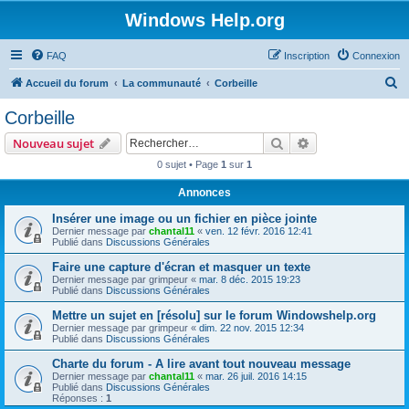
Windows Help.org
FAQ
Inscription
Connexion
R
Accueil du forum
La communauté
Corbeille
e
Corbeille
c
Rechercher
Recherche avanc
Nouveau sujet
h
0 sujet • Page
1
sur
1
e
Annonces
r
c
Insérer une image ou un fichier en pièce jointe
Dernier message par
chantal11
«
ven. 12 févr. 2016 12:41
h
Publié dans
Discussions Générales
e
Faire une capture d'écran et masquer un texte
Dernier message par
grimpeur
«
mar. 8 déc. 2015 19:23
r
Publié dans
Discussions Générales
Mettre un sujet en [résolu] sur le forum Windowshelp.org
Dernier message par
grimpeur
«
dim. 22 nov. 2015 12:34
Publié dans
Discussions Générales
Charte du forum - A lire avant tout nouveau message
Dernier message par
chantal11
«
mar. 26 juil. 2016 14:15
Publié dans
Discussions Générales
Réponses :
1