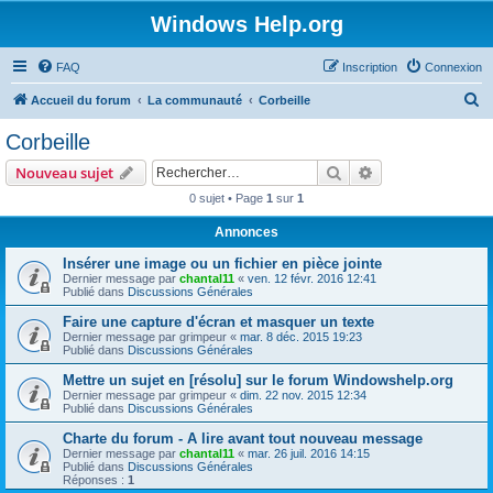
Windows Help.org
FAQ
Inscription
Connexion
R
Accueil du forum
La communauté
Corbeille
e
Corbeille
c
Rechercher
Recherche avanc
Nouveau sujet
h
0 sujet • Page
1
sur
1
e
Annonces
r
c
Insérer une image ou un fichier en pièce jointe
Dernier message par
chantal11
«
ven. 12 févr. 2016 12:41
h
Publié dans
Discussions Générales
e
Faire une capture d'écran et masquer un texte
Dernier message par
grimpeur
«
mar. 8 déc. 2015 19:23
r
Publié dans
Discussions Générales
Mettre un sujet en [résolu] sur le forum Windowshelp.org
Dernier message par
grimpeur
«
dim. 22 nov. 2015 12:34
Publié dans
Discussions Générales
Charte du forum - A lire avant tout nouveau message
Dernier message par
chantal11
«
mar. 26 juil. 2016 14:15
Publié dans
Discussions Générales
Réponses :
1