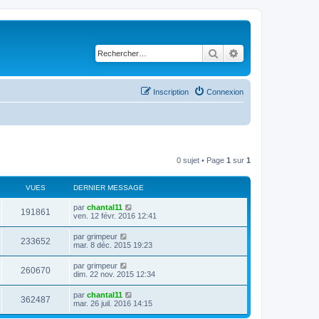
Rechercher
Recherche avancé
Inscription
Connexion
0 sujet • Page
1
sur
1
VUES
DERNIER MESSAGE
D
par
chantal11
V
191861
e
ven. 12 févr. 2016 12:41
r
u
n
D
par
grimpeur
V
233652
i
e
mar. 8 déc. 2015 19:23
e
e
r
r
u
n
D
par
grimpeur
s
m
V
260670
i
e
dim. 22 nov. 2015 12:34
e
e
e
r
s
r
u
n
s
D
par
chantal11
s
m
V
362487
i
a
e
mar. 26 juil. 2016 14:15
e
e
e
g
r
s
r
u
e