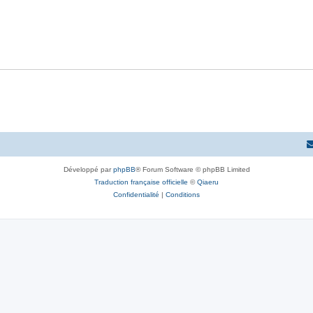
e
o
s
p
s
n
e
o
s
s
n
e
s
s
e
s
Développé par
phpBB
® Forum Software © phpBB Limited
Traduction française officielle
©
Qiaeru
Confidentialité
|
Conditions