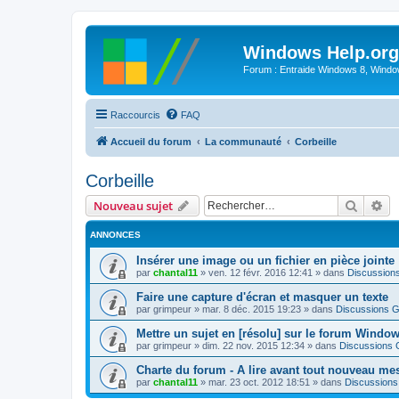
Windows Help.org
Forum : Entraide Windows 8, Windows
Raccourcis
FAQ
Accueil du forum
La communauté
Corbeille
Corbeille
Recher
Re
Nouveau sujet
ANNONCES
Insérer une image ou un fichier en pièce jointe
par
chantal11
»
ven. 12 févr. 2016 12:41
» dans
Discussion
Faire une capture d'écran et masquer un texte
par
grimpeur
»
mar. 8 déc. 2015 19:23
» dans
Discussions G
Mettre un sujet en [résolu] sur le forum Windo
par
grimpeur
»
dim. 22 nov. 2015 12:34
» dans
Discussions 
Charte du forum - A lire avant tout nouveau me
par
chantal11
»
mar. 23 oct. 2012 18:51
» dans
Discussions