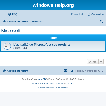
Windows Help.org
FAQ
Inscription
Connexion
R
Accueil du forum
Microsoft
e
Microsoft
c
Forum
h
e
L'actualité de Microsoft et ses produits
Sujets :
669
r
c
Aller
h
e
Accueil du forum
Fuseau horaire sur
UTC
r
Développé par
phpBB
® Forum Software © phpBB Limited
Traduction française officielle
©
Qiaeru
Confidentialité
|
Conditions