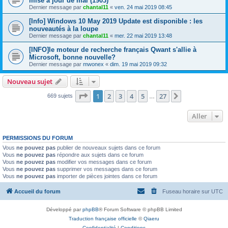
mise à jour de mai (1903)
Dernier message par
chantal11
«
ven. 24 mai 2019 08:45
[Info] Windows 10 May 2019 Update est disponible : les
nouveautés à la loupe
Dernier message par
chantal11
«
mer. 22 mai 2019 13:48
[INFO]le moteur de recherche français Qwant s'allie à
Microsoft, bonne nouvelle?
Dernier message par
mwonex
«
dim. 19 mai 2019 09:32
Nouveau sujet
Page
1
sur
27
1
2
3
4
5
27
Suivant
669 sujets
…
Aller
PERMISSIONS DU FORUM
Vous
ne pouvez pas
publier de nouveaux sujets dans ce forum
Vous
ne pouvez pas
répondre aux sujets dans ce forum
Vous
ne pouvez pas
modifier vos messages dans ce forum
Vous
ne pouvez pas
supprimer vos messages dans ce forum
Vous
ne pouvez pas
importer de pièces jointes dans ce forum
Accueil du forum
Fuseau horaire sur
UTC
Développé par
phpBB
® Forum Software © phpBB Limited
Traduction française officielle
©
Qiaeru
Confidentialité
|
Conditions