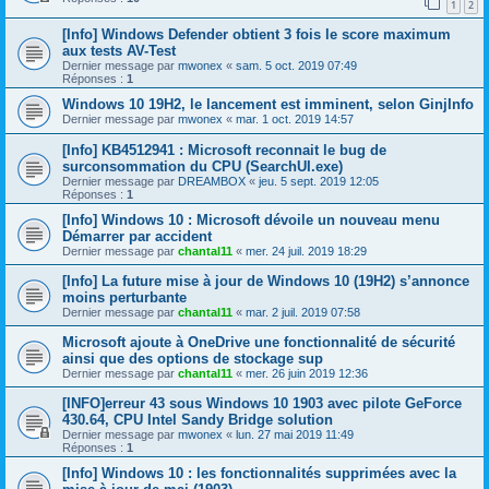
1
2
[Info] Windows Defender obtient 3 fois le score maximum
aux tests AV-Test
Dernier message par
mwonex
«
sam. 5 oct. 2019 07:49
Réponses :
1
Windows 10 19H2, le lancement est imminent, selon GinjInfo
Dernier message par
mwonex
«
mar. 1 oct. 2019 14:57
[Info] KB4512941 : Microsoft reconnait le bug de
surconsommation du CPU (SearchUI.exe)
Dernier message par
DREAMBOX
«
jeu. 5 sept. 2019 12:05
Réponses :
1
[Info] Windows 10 : Microsoft dévoile un nouveau menu
Démarrer par accident
Dernier message par
chantal11
«
mer. 24 juil. 2019 18:29
[Info] La future mise à jour de Windows 10 (19H2) s’annonce
moins perturbante
Dernier message par
chantal11
«
mar. 2 juil. 2019 07:58
Microsoft ajoute à OneDrive une fonctionnalité de sécurité
ainsi que des options de stockage sup
Dernier message par
chantal11
«
mer. 26 juin 2019 12:36
[INFO]erreur 43 sous Windows 10 1903 avec pilote GeForce
430.64, CPU Intel Sandy Bridge solution
Dernier message par
mwonex
«
lun. 27 mai 2019 11:49
Réponses :
1
[Info] Windows 10 : les fonctionnalités supprimées avec la