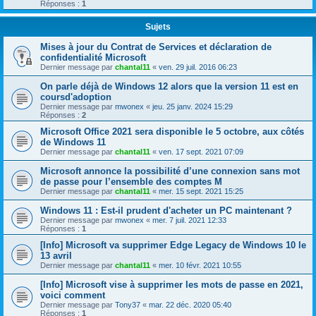
Réponses :
1
Sujets
Mises à jour du Contrat de Services et déclaration de
confidentialité Microsoft
Dernier message par
chantal11
«
ven. 29 juil. 2016 06:23
On parle déjà de Windows 12 alors que la version 11 est en
coursd'adoption
Dernier message par
mwonex
«
jeu. 25 janv. 2024 15:29
Réponses :
2
Microsoft Office 2021 sera disponible le 5 octobre, aux côtés
de Windows 11
Dernier message par
chantal11
«
ven. 17 sept. 2021 07:09
Microsoft annonce la possibilité d’une connexion sans mot
de passe pour l’ensemble des comptes M
Dernier message par
chantal11
«
mer. 15 sept. 2021 15:25
Windows 11 : Est-il prudent d'acheter un PC maintenant ?
Dernier message par
mwonex
«
mer. 7 juil. 2021 12:33
Réponses :
1
[Info] Microsoft va supprimer Edge Legacy de Windows 10 le
13 avril
Dernier message par
chantal11
«
mer. 10 févr. 2021 10:55
[Info] Microsoft vise à supprimer les mots de passe en 2021,
voici comment
Dernier message par
Tony37
«
mar. 22 déc. 2020 05:40
Réponses :
1