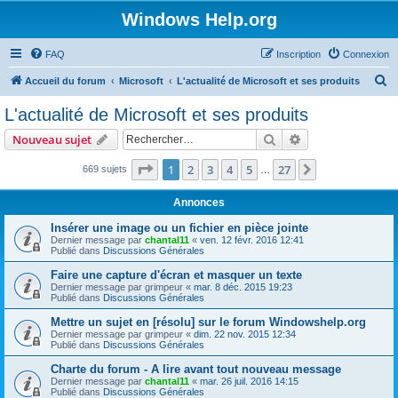
Windows Help.org
FAQ
Inscription
Connexion
R
Accueil du forum
Microsoft
L'actualité de Microsoft et ses produits
e
L'actualité de Microsoft et ses produits
c
Rechercher
Recherche avanc
Nouveau sujet
h
e
Page
1
sur
27
1
2
3
4
5
27
Suivant
669 sujets
…
r
Annonces
c
Insérer une image ou un fichier en pièce jointe
h
Dernier message par
chantal11
«
ven. 12 févr. 2016 12:41
Publié dans
Discussions Générales
e
r
Faire une capture d'écran et masquer un texte
Dernier message par
grimpeur
«
mar. 8 déc. 2015 19:23
Publié dans
Discussions Générales
Mettre un sujet en [résolu] sur le forum Windowshelp.org
Dernier message par
grimpeur
«
dim. 22 nov. 2015 12:34
Publié dans
Discussions Générales
Charte du forum - A lire avant tout nouveau message
Dernier message par
chantal11
«
mar. 26 juil. 2016 14:15
Publié dans
Discussions Générales