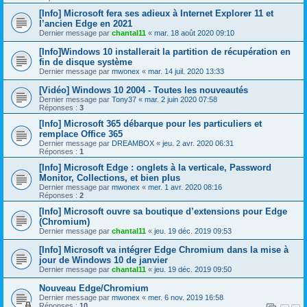
[Info] Microsoft fera ses adieux à Internet Explorer 11 et
l’ancien Edge en 2021
Dernier message par
chantal11
«
mar. 18 août 2020 09:10
[Info]Windows 10 installerait la partition de récupération en
fin de disque système
Dernier message par
mwonex
«
mar. 14 juil. 2020 13:33
[Vidéo] Windows 10 2004 - Toutes les nouveautés
Dernier message par
Tony37
«
mar. 2 juin 2020 07:58
Réponses :
3
[Info] Microsoft 365 débarque pour les particuliers et
remplace Office 365
Dernier message par
DREAMBOX
«
jeu. 2 avr. 2020 06:31
Réponses :
1
[Info] Microsoft Edge : onglets à la verticale, Password
Monitor, Collections, et bien plus
Dernier message par
mwonex
«
mer. 1 avr. 2020 08:16
Réponses :
2
[Info] Microsoft ouvre sa boutique d’extensions pour Edge
(Chromium)
Dernier message par
chantal11
«
jeu. 19 déc. 2019 09:53
[Info] Microsoft va intégrer Edge Chromium dans la mise à
jour de Windows 10 de janvier
Dernier message par
chantal11
«
jeu. 19 déc. 2019 09:50
Nouveau Edge/Chromium
Dernier message par
mwonex
«
mer. 6 nov. 2019 16:58
Réponses :
10