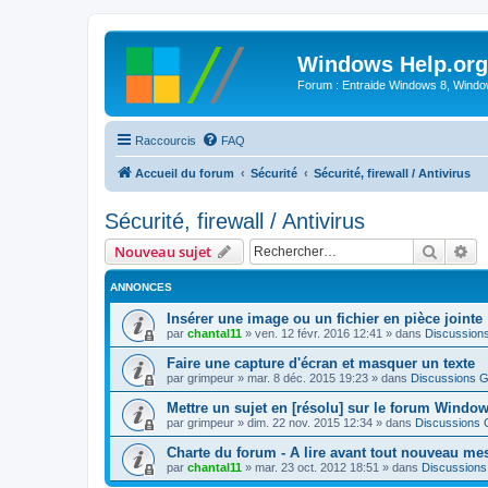
Windows Help.org
Forum : Entraide Windows 8, Windows
Raccourcis
FAQ
Accueil du forum
Sécurité
Sécurité, firewall / Antivirus
Sécurité, firewall / Antivirus
Recher
Re
Nouveau sujet
ANNONCES
Insérer une image ou un fichier en pièce jointe
par
chantal11
»
ven. 12 févr. 2016 12:41
» dans
Discussion
Faire une capture d'écran et masquer un texte
par
grimpeur
»
mar. 8 déc. 2015 19:23
» dans
Discussions G
Mettre un sujet en [résolu] sur le forum Windo
par
grimpeur
»
dim. 22 nov. 2015 12:34
» dans
Discussions 
Charte du forum - A lire avant tout nouveau me
par
chantal11
»
mar. 23 oct. 2012 18:51
» dans
Discussions