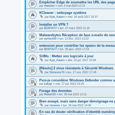
Empêcher Edge de soumettre les URL des pages
par
mwonex
»
ven. 5 mai 2023 12:21
KCleaner : nettoyage système
par
Kyle_Katarn
»
mer. 16 août 2017 10:37
Installer un VPN ?
par
BORTA77
»
lun. 27 mars 2023 11:16
Malwarebytes Réception de faux e-mails de ren
par
tomtom95
»
lun. 13 févr. 2023 13:23
extension pour contrôler les spams de la mess
par
BORTA77
»
lun. 30 janv. 2023 17:54
SUMo : Mettez vos logiciels à jour
par
Kyle_Katarn
»
dim. 16 juil. 2017 10:09
[Résolu] 2 virus résistants à Sécurité Windows
par
Dionysos70
»
jeu. 17 nov. 2022 17:48
Puis-je considérer Windows Defender comme un
par
kakajc
»
mer. 27 juil. 2022 23:29
Forage des données
par
Robert20
»
lun. 30 mai 2022 12:11
Bien essayé, mais sans danger témoignage-ne p
par
mwonex
»
lun. 30 mai 2022 14:06
En cas de doute: vérification d'identité numéri