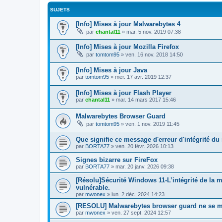
SUJETS
[Info] Mises à jour Malwarebytes 4
par
chantal11
»
mar. 5 nov. 2019 07:38
[Info] Mises à jour Mozilla Firefox
par
tomtom95
»
ven. 16 nov. 2018 14:50
[Info] Mises à jour Java
par
tomtom95
»
mer. 17 avr. 2019 12:37
[Info] Mises à jour Flash Player
par
chantal11
»
mar. 14 mars 2017 15:46
Malwarebytes Browser Guard
par
tomtom95
»
ven. 1 nov. 2019 11:45
Que signifie ce message d'erreur d'intégrité du
par
BORTA77
»
ven. 20 févr. 2026 10:13
Signes bizarre sur FireFox
par
BORTA77
»
mar. 20 janv. 2026 09:38
[Résolu]Sécurité Windows 11-L’intégrité de la m
vulnérable.
par
mwonex
»
lun. 2 déc. 2024 14:23
[RESOLU] Malwarebytes browser guard ne se me
par
mwonex
»
ven. 27 sept. 2024 12:57