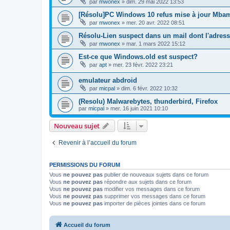
par
mwonex
»
dim. 29 mai 2022 13:53
[Résolu]PC Windows 10 refus mise à jour Mba
par
mwonex
»
mer. 20 avr. 2022 08:51
Résolu-Lien suspect dans un mail dont l'adres
par
mwonex
»
mar. 1 mars 2022 15:12
Est-ce que Windows.old est suspect?
par
apt
»
mer. 23 févr. 2022 23:21
emulateur abdroid
par
micpal
»
dim. 6 févr. 2022 10:32
(Resolu) Malwarebytes, thunderbird, Firefox
par
micpal
»
mer. 16 juin 2021 10:10
Nouveau sujet
Revenir à l’accueil du forum
PERMISSIONS DU FORUM
Vous
ne pouvez pas
publier de nouveaux sujets dans ce forum
Vous
ne pouvez pas
répondre aux sujets dans ce forum
Vous
ne pouvez pas
modifier vos messages dans ce forum
Vous
ne pouvez pas
supprimer vos messages dans ce forum
Vous
ne pouvez pas
importer de pièces jointes dans ce forum
Accueil du forum