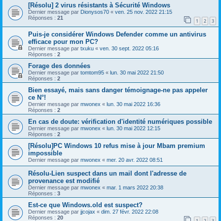
[Résolu] 2 virus résistants à Sécurité Windows
Dernier message par
Dionysos70
«
ven. 25 nov. 2022 21:15
Réponses :
21
1
2
3
Puis-je considérer Windows Defender comme un antivirus
efficace pour mon PC?
Dernier message par
txuku
«
ven. 30 sept. 2022 05:16
Réponses :
2
Forage des données
Dernier message par
tomtom95
«
lun. 30 mai 2022 21:50
Réponses :
2
Bien essayé, mais sans danger témoignage-ne pas appeler
ce N°!
Dernier message par
mwonex
«
lun. 30 mai 2022 16:36
Réponses :
2
En cas de doute: vérification d'identité numériques possible
Dernier message par
mwonex
«
lun. 30 mai 2022 12:15
Réponses :
2
[Résolu]PC Windows 10 refus mise à jour Mbam premium
impossible
Dernier message par
mwonex
«
mer. 20 avr. 2022 08:51
Résolu-Lien suspect dans un mail dont l'adresse de
provenance est modifié
Dernier message par
mwonex
«
mar. 1 mars 2022 20:38
Réponses :
3
Est-ce que Windows.old est suspect?
Dernier message par
jjcojax
«
dim. 27 févr. 2022 22:08
Réponses :
20
1
2
3