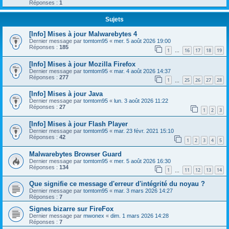
Réponses :
1
Sujets
[Info] Mises à jour Malwarebytes 4
Dernier message par
tomtom95
«
mer. 5 août 2026 19:00
Réponses :
185
1
16
17
18
19
…
[Info] Mises à jour Mozilla Firefox
Dernier message par
tomtom95
«
mar. 4 août 2026 14:37
Réponses :
277
1
25
26
27
28
…
[Info] Mises à jour Java
Dernier message par
tomtom95
«
lun. 3 août 2026 11:22
Réponses :
27
1
2
3
[Info] Mises à jour Flash Player
Dernier message par
tomtom95
«
mar. 23 févr. 2021 15:10
Réponses :
42
1
2
3
4
5
Malwarebytes Browser Guard
Dernier message par
tomtom95
«
mer. 5 août 2026 16:30
Réponses :
134
1
11
12
13
14
…
Que signifie ce message d'erreur d'intégrité du noyau ?
Dernier message par
tomtom95
«
mar. 3 mars 2026 14:27
Réponses :
7
Signes bizarre sur FireFox
Dernier message par
mwonex
«
dim. 1 mars 2026 14:28
Réponses :
7