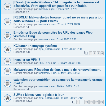
[Résolu]Sécurité Windows 11-L’intégrité de la mémoire est
désactivée. Votre appareil est peut-être vulnérable.
Dernier message par
mwonex
«
jeu. 6 mars 2025 17:23
Réponses :
7
[RESOLU] Malwarebytes browser guard ne se mets pas à jour
sous Windows 10 pour Firefox
Dernier message par
mwonex
«
sam. 28 sept. 2024 10:34
Réponses :
4
Empêcher Edge de soumettre les URL des pages Web
visitées à Bing
Dernier message par
mwonex
«
ven. 5 mai 2023 12:21
KCleaner : nettoyage système
Dernier message par
Kyle_Katarn
«
sam. 1 avr. 2023 10:30
Réponses :
38
1
2
3
4
Installer un VPN ?
Dernier message par
BORTA77
«
lun. 27 mars 2023 11:16
Malwarebytes Réception de faux e-mails de renouvellement.
Dernier message par
tomtom95
«
lun. 13 févr. 2023 13:23
extension pour contrôler les spams de la messagerie orange
mail ?
Dernier message par
mwonex
«
ven. 10 févr. 2023 13:42
Réponses :
4
SUMo : Mettez vos logiciels à jour
Dernier message par
Kyle_Katarn
«
dim. 11 déc. 2022 15:12
Réponses :
223
1
20
21
22
23
…