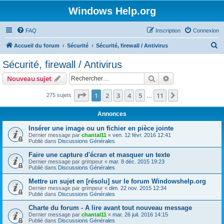
Windows Help.org
FAQ
Inscription
Connexion
R
Accueil du forum
Sécurité
Sécurité, firewall / Antivirus
e
Sécurité, firewall / Antivirus
c
Rechercher
Recherche avanc
Nouveau sujet
h
e
Page
1
sur
11
1
2
3
4
5
11
Suivant
275 sujets
…
r
Annonces
c
Insérer une image ou un fichier en pièce jointe
h
Dernier message par
chantal11
«
ven. 12 févr. 2016 12:41
Publié dans
Discussions Générales
e
r
Faire une capture d'écran et masquer un texte
Dernier message par
grimpeur
«
mar. 8 déc. 2015 19:23
Publié dans
Discussions Générales
Mettre un sujet en [résolu] sur le forum Windowshelp.org
Dernier message par
grimpeur
«
dim. 22 nov. 2015 12:34
Publié dans
Discussions Générales
Charte du forum - A lire avant tout nouveau message
Dernier message par
chantal11
«
mar. 26 juil. 2016 14:15
Publié dans
Discussions Générales