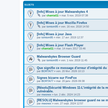
SUJETS
[Info] Mises à jour Malwarebytes 4
par
chantal11
»
mar. 5 nov. 2019 07:38
[Info] Mises à jour Mozilla Firefox
par
tomtom95
»
ven. 16 nov. 2018 14:50
[Info] Mises à jour Java
par
tomtom95
»
mer. 17 avr. 2019 12:37
[Info] Mises à jour Flash Player
par
chantal11
»
mar. 14 mars 2017 15:46
Malwarebytes Browser Guard
par
tomtom95
»
ven. 1 nov. 2019 11:45
Que signifie ce message d'erreur d'intégrité du
par
BORTA77
»
ven. 20 févr. 2026 10:13
Signes bizarre sur FireFox
par
BORTA77
»
mar. 20 janv. 2026 09:38
[Résolu]Sécurité Windows 11-L’intégrité de la m
vulnérable.
par
mwonex
»
lun. 2 déc. 2024 14:23
[RESOLU] Malwarebytes browser guard ne se me
par
mwonex
»
ven. 27 sept. 2024 12:57