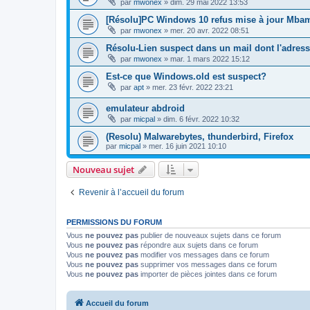
par
mwonex
»
dim. 29 mai 2022 13:53
[Résolu]PC Windows 10 refus mise à jour Mba
par
mwonex
»
mer. 20 avr. 2022 08:51
Résolu-Lien suspect dans un mail dont l'adres
par
mwonex
»
mar. 1 mars 2022 15:12
Est-ce que Windows.old est suspect?
par
apt
»
mer. 23 févr. 2022 23:21
emulateur abdroid
par
micpal
»
dim. 6 févr. 2022 10:32
(Resolu) Malwarebytes, thunderbird, Firefox
par
micpal
»
mer. 16 juin 2021 10:10
Nouveau sujet
Revenir à l’accueil du forum
PERMISSIONS DU FORUM
Vous
ne pouvez pas
publier de nouveaux sujets dans ce forum
Vous
ne pouvez pas
répondre aux sujets dans ce forum
Vous
ne pouvez pas
modifier vos messages dans ce forum
Vous
ne pouvez pas
supprimer vos messages dans ce forum
Vous
ne pouvez pas
importer de pièces jointes dans ce forum
Accueil du forum