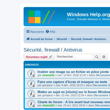
Windows Help.org
Forum : Entraide Windows 8, Windows
Raccourcis
FAQ
Accueil du forum
Sécurité
Sécurité, firewall / Antivirus
Sécurité, firewall / Antivirus
Recher
Re
Nouveau sujet
ANNONCES
Insérer une image ou un fichier en pièce jointe
par
chantal11
»
ven. 12 févr. 2016 12:41
» dans
Discussion
Faire une capture d'écran et masquer un texte
par
grimpeur
»
mar. 8 déc. 2015 19:23
» dans
Discussions G
Mettre un sujet en [résolu] sur le forum Windo
par
grimpeur
»
dim. 22 nov. 2015 12:34
» dans
Discussions 
Charte du forum - A lire avant tout nouveau me
par
chantal11
»
mar. 23 oct. 2012 18:51
» dans
Discussions