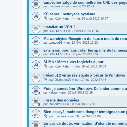
Empêcher Edge de soumettre les URL des pages
par
mwonex
»
ven. 5 mai 2023 12:21
KCleaner : nettoyage système
par
Kyle_Katarn
»
mer. 16 août 2017 10:37
Installer un VPN ?
par
BORTA77
»
lun. 27 mars 2023 11:16
Malwarebytes Réception de faux e-mails de ren
par
tomtom95
»
lun. 13 févr. 2023 13:23
extension pour contrôler les spams de la mess
par
BORTA77
»
lun. 30 janv. 2023 17:54
SUMo : Mettez vos logiciels à jour
par
Kyle_Katarn
»
dim. 16 juil. 2017 10:09
[Résolu] 2 virus résistants à Sécurité Windows
par
Dionysos70
»
jeu. 17 nov. 2022 17:48
Puis-je considérer Windows Defender comme un
par
kakajc
»
mer. 27 juil. 2022 23:29
Forage des données
par
Robert20
»
lun. 30 mai 2022 12:11
Bien essayé, mais sans danger témoignage-ne p
par
mwonex
»
lun. 30 mai 2022 14:06
En cas de doute: vérification d'identité numéri