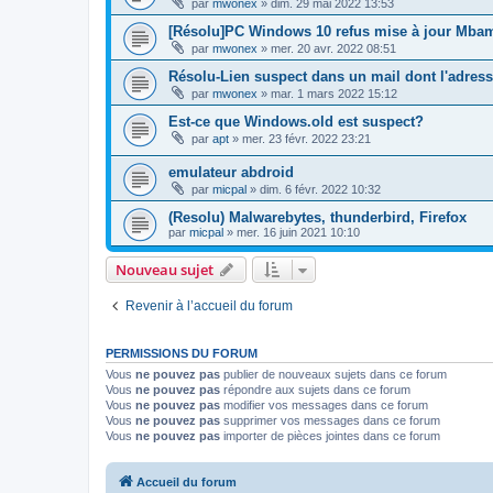
par
mwonex
»
dim. 29 mai 2022 13:53
[Résolu]PC Windows 10 refus mise à jour Mba
par
mwonex
»
mer. 20 avr. 2022 08:51
Résolu-Lien suspect dans un mail dont l'adres
par
mwonex
»
mar. 1 mars 2022 15:12
Est-ce que Windows.old est suspect?
par
apt
»
mer. 23 févr. 2022 23:21
emulateur abdroid
par
micpal
»
dim. 6 févr. 2022 10:32
(Resolu) Malwarebytes, thunderbird, Firefox
par
micpal
»
mer. 16 juin 2021 10:10
Nouveau sujet
Revenir à l’accueil du forum
PERMISSIONS DU FORUM
Vous
ne pouvez pas
publier de nouveaux sujets dans ce forum
Vous
ne pouvez pas
répondre aux sujets dans ce forum
Vous
ne pouvez pas
modifier vos messages dans ce forum
Vous
ne pouvez pas
supprimer vos messages dans ce forum
Vous
ne pouvez pas
importer de pièces jointes dans ce forum
Accueil du forum