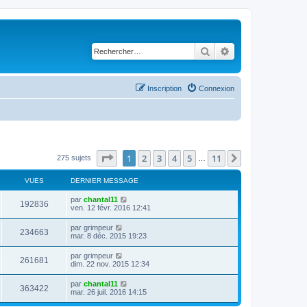
Rechercher
Recherche avancé
Inscription
Connexion
Page
1
sur
11
1
2
3
4
5
11
Suivant
275 sujets
…
VUES
DERNIER MESSAGE
D
par
chantal11
V
192836
e
ven. 12 févr. 2016 12:41
r
u
n
D
par
grimpeur
V
234663
i
e
mar. 8 déc. 2015 19:23
e
e
r
r
u
n
D
par
grimpeur
s
m
V
261681
i
e
dim. 22 nov. 2015 12:34
e
e
e
r
s
r
u
n
s
D
par
chantal11
s
m
V
363422
i
a
e
mar. 26 juil. 2016 14:15
e
e
e
g
r
s
r
u
e