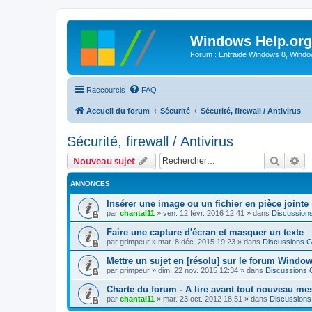
Windows Help.org
Forum : Entraide Windows 8, Windows
Raccourcis
FAQ
Accueil du forum
Sécurité
Sécurité, firewall / Antivirus
Sécurité, firewall / Antivirus
Recher
Re
Nouveau sujet
ANNONCES
Insérer une image ou un fichier en pièce jointe
par
chantal11
»
ven. 12 févr. 2016 12:41
» dans
Discussion
Faire une capture d'écran et masquer un texte
par
grimpeur
»
mar. 8 déc. 2015 19:23
» dans
Discussions G
Mettre un sujet en [résolu] sur le forum Windo
par
grimpeur
»
dim. 22 nov. 2015 12:34
» dans
Discussions 
Charte du forum - A lire avant tout nouveau me
par
chantal11
»
mar. 23 oct. 2012 18:51
» dans
Discussions