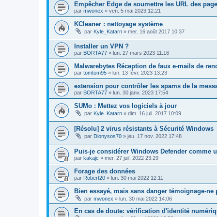
Empêcher Edge de soumettre les URL des pages
par
mwonex
»
ven. 5 mai 2023 12:21
KCleaner : nettoyage système
par
Kyle_Katarn
»
mer. 16 août 2017 10:37
Installer un VPN ?
par
BORTA77
»
lun. 27 mars 2023 11:16
Malwarebytes Réception de faux e-mails de ren
par
tomtom95
»
lun. 13 févr. 2023 13:23
extension pour contrôler les spams de la mess
par
BORTA77
»
lun. 30 janv. 2023 17:54
SUMo : Mettez vos logiciels à jour
par
Kyle_Katarn
»
dim. 16 juil. 2017 10:09
[Résolu] 2 virus résistants à Sécurité Windows
par
Dionysos70
»
jeu. 17 nov. 2022 17:48
Puis-je considérer Windows Defender comme un
par
kakajc
»
mer. 27 juil. 2022 23:29
Forage des données
par
Robert20
»
lun. 30 mai 2022 12:11
Bien essayé, mais sans danger témoignage-ne p
par
mwonex
»
lun. 30 mai 2022 14:06
En cas de doute: vérification d'identité numéri