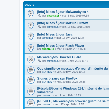
SUJETS
[Info] Mises à jour Malwarebytes 4
par
chantal11
»
mar. 5 nov. 2019 07:38
[Info] Mises à jour Mozilla Firefox
par
tomtom95
»
ven. 16 nov. 2018 14:50
[Info] Mises à jour Java
par
tomtom95
»
mer. 17 avr. 2019 12:37
[Info] Mises à jour Flash Player
par
chantal11
»
mar. 14 mars 2017 15:46
Malwarebytes Browser Guard
par
tomtom95
»
ven. 1 nov. 2019 11:45
Que signifie ce message d'erreur d'intégrité du
par
BORTA77
»
ven. 20 févr. 2026 10:13
Signes bizarre sur FireFox
par
BORTA77
»
mar. 20 janv. 2026 09:38
[Résolu]Sécurité Windows 11-L’intégrité de la m
vulnérable.
par
mwonex
»
lun. 2 déc. 2024 14:23
[RESOLU] Malwarebytes browser guard ne se me
par
mwonex
»
ven. 27 sept. 2024 12:57