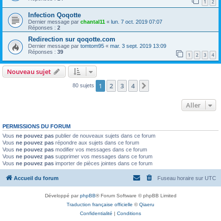
1
2
Infection Qoqotte
Dernier message par
chantal11
«
lun. 7 oct. 2019 07:07
Réponses :
2
Redirection sur qoqotte.com
Dernier message par
tomtom95
«
mar. 3 sept. 2019 13:09
Réponses :
39
1
2
3
4
Nouveau sujet
1
2
3
4
Suivant
80 sujets
Aller
PERMISSIONS DU FORUM
Vous
ne pouvez pas
publier de nouveaux sujets dans ce forum
Vous
ne pouvez pas
répondre aux sujets dans ce forum
Vous
ne pouvez pas
modifier vos messages dans ce forum
Vous
ne pouvez pas
supprimer vos messages dans ce forum
Vous
ne pouvez pas
importer de pièces jointes dans ce forum
Accueil du forum
Fuseau horaire sur
UTC
Développé par
phpBB
® Forum Software © phpBB Limited
Traduction française officielle
©
Qiaeru
Confidentialité
|
Conditions