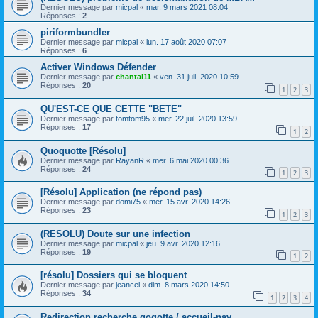
Dernier message par
micpal
«
mar. 9 mars 2021 08:04
Réponses :
2
piriformbundler
Dernier message par
micpal
«
lun. 17 août 2020 07:07
Réponses :
6
Activer Windows Défender
Dernier message par
chantal11
«
ven. 31 juil. 2020 10:59
Réponses :
20
1
2
3
QU'EST-CE QUE CETTE "BETE"
Dernier message par
tomtom95
«
mer. 22 juil. 2020 13:59
Réponses :
17
1
2
Quoquotte [Résolu]
Dernier message par
RayanR
«
mer. 6 mai 2020 00:36
Réponses :
24
1
2
3
[Résolu] Application (ne répond pas)
Dernier message par
domi75
«
mer. 15 avr. 2020 14:26
Réponses :
23
1
2
3
(RESOLU) Doute sur une infection
Dernier message par
micpal
«
jeu. 9 avr. 2020 12:16
Réponses :
19
1
2
[résolu] Dossiers qui se bloquent
Dernier message par
jeancel
«
dim. 8 mars 2020 14:50
Réponses :
34
1
2
3
4
Redirection recherche qoqotte / accueil-nav