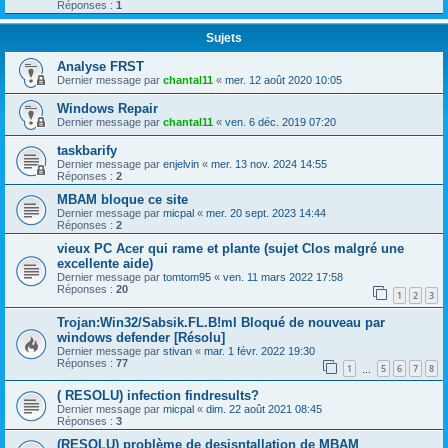
Réponses :
1
Sujets
Analyse FRST
Dernier message par
chantal11
«
mer. 12 août 2020 10:05
Windows Repair
Dernier message par
chantal11
«
ven. 6 déc. 2019 07:20
taskbarify
Dernier message par
enjelvin
«
mer. 13 nov. 2024 14:55
Réponses :
2
MBAM bloque ce site
Dernier message par
micpal
«
mer. 20 sept. 2023 14:44
Réponses :
2
vieux PC Acer qui rame et plante (sujet Clos malgré une
excellente aide)
Dernier message par
tomtom95
«
ven. 11 mars 2022 17:58
Réponses :
20
1
2
3
Trojan:Win32/Sabsik.FL.B!ml Bloqué de nouveau par
windows defender [Résolu]
Dernier message par
stivan
«
mar. 1 févr. 2022 19:30
Réponses :
77
1
5
6
7
8
…
( RESOLU) infection findresults?
Dernier message par
micpal
«
dim. 22 août 2021 08:45
Réponses :
3
(RESOLU) problème de desisntallation de MBAM