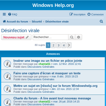
Windows Help.org
FAQ
Inscription
Connexion
R
Accueil du forum
Sécurité
Désinfection virale
e
Désinfection virale
c
Rechercher
Recherche avanc
Nouveau sujet
h
e
1
2
3
4
Suivant
80 sujets
r
Annonces
c
Insérer une image ou un fichier en pièce jointe
h
Dernier message par
chantal11
«
ven. 12 févr. 2016 12:41
Publié dans
Discussions Générales
e
r
Faire une capture d'écran et masquer un texte
Dernier message par
grimpeur
«
mar. 8 déc. 2015 19:23
Publié dans
Discussions Générales
Mettre un sujet en [résolu] sur le forum Windowshelp.org
Dernier message par
grimpeur
«
dim. 22 nov. 2015 12:34
Publié dans
Discussions Générales
Charte du forum - A lire avant tout nouveau message
Dernier message par
chantal11
«
mar. 26 juil. 2016 14:15
Publié dans
Discussions Générales