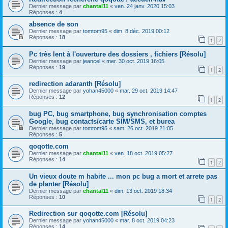
Dernier message par
chantal11
«
ven. 24 janv. 2020 15:03
Réponses :
4
absence de son
Dernier message par
tomtom95
«
dim. 8 déc. 2019 00:12
Réponses :
18
1
2
Pc très lent à l'ouverture des dossiers , fichiers [Résolu]
Dernier message par
jeancel
«
mer. 30 oct. 2019 16:05
Réponses :
19
1
2
redirection adaranth [Résolu]
Dernier message par
yohan45000
«
mar. 29 oct. 2019 14:47
Réponses :
12
1
2
bug PC, bug smartphone, bug synchronisation comptes
Google, bug contacts/carte SIM/SMS, et burea
Dernier message par
tomtom95
«
sam. 26 oct. 2019 21:05
Réponses :
5
qoqotte.com
Dernier message par
chantal11
«
ven. 18 oct. 2019 05:27
Réponses :
14
1
2
Un vieux doute m habite ... mon pc bug a mort et arrete pas
de planter [Résolu]
Dernier message par
chantal11
«
dim. 13 oct. 2019 18:34
Réponses :
10
1
2
Redirection sur qoqotte.com [Résolu]
Dernier message par
yohan45000
«
mar. 8 oct. 2019 04:23
Réponses :
14