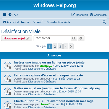
Windows Help.org
FAQ
Inscription
Connexion
R
Accueil du forum
Sécurité
Désinfection virale
e
Désinfection virale
c
Rechercher
Recherche avanc
Nouveau sujet
h
e
1
2
3
4
Suivant
80 sujets
r
Annonces
c
Insérer une image ou un fichier en pièce jointe
h
Dernier message par
chantal11
«
ven. 12 févr. 2016 12:41
Publié dans
Discussions Générales
e
r
Faire une capture d'écran et masquer un texte
Dernier message par
grimpeur
«
mar. 8 déc. 2015 19:23
Publié dans
Discussions Générales
Mettre un sujet en [résolu] sur le forum Windowshelp.org
Dernier message par
grimpeur
«
dim. 22 nov. 2015 12:34
Publié dans
Discussions Générales
Charte du forum - A lire avant tout nouveau message
Dernier message par
chantal11
«
mar. 26 juil. 2016 14:15
Publié dans
Discussions Générales