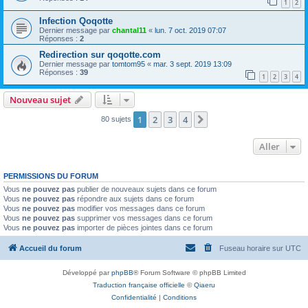
1
2
Infection Qoqotte
Dernier message par
chantal11
«
lun. 7 oct. 2019 07:07
Réponses :
2
Redirection sur qoqotte.com
Dernier message par
tomtom95
«
mar. 3 sept. 2019 13:09
Réponses :
39
1
2
3
4
Nouveau sujet
1
2
3
4
Suivant
80 sujets
Aller
PERMISSIONS DU FORUM
Vous
ne pouvez pas
publier de nouveaux sujets dans ce forum
Vous
ne pouvez pas
répondre aux sujets dans ce forum
Vous
ne pouvez pas
modifier vos messages dans ce forum
Vous
ne pouvez pas
supprimer vos messages dans ce forum
Vous
ne pouvez pas
importer de pièces jointes dans ce forum
Accueil du forum
Fuseau horaire sur
UTC
Développé par
phpBB
® Forum Software © phpBB Limited
Traduction française officielle
©
Qiaeru
Confidentialité
|
Conditions