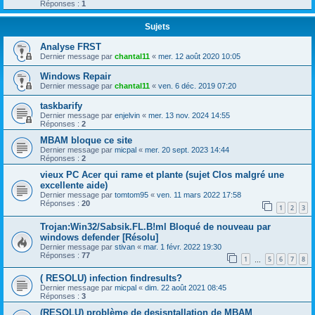
Réponses :
1
Sujets
Analyse FRST
Dernier message par
chantal11
«
mer. 12 août 2020 10:05
Windows Repair
Dernier message par
chantal11
«
ven. 6 déc. 2019 07:20
taskbarify
Dernier message par
enjelvin
«
mer. 13 nov. 2024 14:55
Réponses :
2
MBAM bloque ce site
Dernier message par
micpal
«
mer. 20 sept. 2023 14:44
Réponses :
2
vieux PC Acer qui rame et plante (sujet Clos malgré une
excellente aide)
Dernier message par
tomtom95
«
ven. 11 mars 2022 17:58
Réponses :
20
1
2
3
Trojan:Win32/Sabsik.FL.B!ml Bloqué de nouveau par
windows defender [Résolu]
Dernier message par
stivan
«
mar. 1 févr. 2022 19:30
Réponses :
77
1
5
6
7
8
…
( RESOLU) infection findresults?
Dernier message par
micpal
«
dim. 22 août 2021 08:45
Réponses :
3
(RESOLU) problème de desisntallation de MBAM