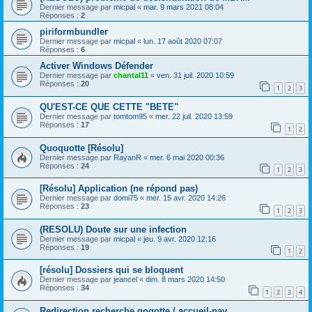
Dernier message par
micpal
«
mar. 9 mars 2021 08:04
Réponses :
2
piriformbundler
Dernier message par
micpal
«
lun. 17 août 2020 07:07
Réponses :
6
Activer Windows Défender
Dernier message par
chantal11
«
ven. 31 juil. 2020 10:59
Réponses :
20
1
2
3
QU'EST-CE QUE CETTE "BETE"
Dernier message par
tomtom95
«
mer. 22 juil. 2020 13:59
Réponses :
17
1
2
Quoquotte [Résolu]
Dernier message par
RayanR
«
mer. 6 mai 2020 00:36
Réponses :
24
1
2
3
[Résolu] Application (ne répond pas)
Dernier message par
domi75
«
mer. 15 avr. 2020 14:26
Réponses :
23
1
2
3
(RESOLU) Doute sur une infection
Dernier message par
micpal
«
jeu. 9 avr. 2020 12:16
Réponses :
19
1
2
[résolu] Dossiers qui se bloquent
Dernier message par
jeancel
«
dim. 8 mars 2020 14:50
Réponses :
34
1
2
3
4
Redirection recherche qoqotte / accueil-nav