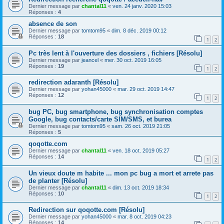
Dernier message par
chantal11
«
ven. 24 janv. 2020 15:03
Réponses :
4
absence de son
Dernier message par
tomtom95
«
dim. 8 déc. 2019 00:12
Réponses :
18
1
2
Pc très lent à l'ouverture des dossiers , fichiers [Résolu]
Dernier message par
jeancel
«
mer. 30 oct. 2019 16:05
Réponses :
19
1
2
redirection adaranth [Résolu]
Dernier message par
yohan45000
«
mar. 29 oct. 2019 14:47
Réponses :
12
1
2
bug PC, bug smartphone, bug synchronisation comptes
Google, bug contacts/carte SIM/SMS, et burea
Dernier message par
tomtom95
«
sam. 26 oct. 2019 21:05
Réponses :
5
qoqotte.com
Dernier message par
chantal11
«
ven. 18 oct. 2019 05:27
Réponses :
14
1
2
Un vieux doute m habite ... mon pc bug a mort et arrete pas
de planter [Résolu]
Dernier message par
chantal11
«
dim. 13 oct. 2019 18:34
Réponses :
10
1
2
Redirection sur qoqotte.com [Résolu]
Dernier message par
yohan45000
«
mar. 8 oct. 2019 04:23
Réponses :
14