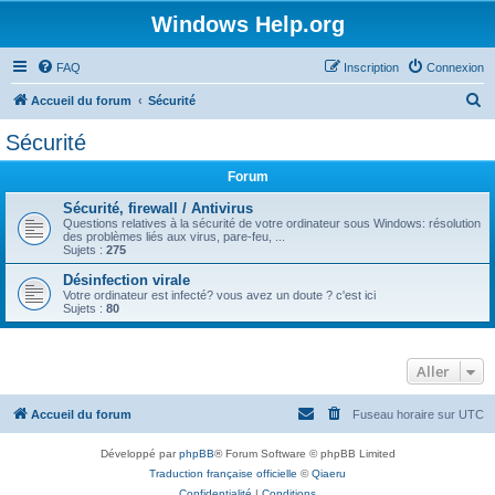
Windows Help.org
FAQ
Inscription
Connexion
R
Accueil du forum
Sécurité
e
Sécurité
c
Forum
h
e
Sécurité, firewall / Antivirus
Questions relatives à la sécurité de votre ordinateur sous Windows: résolution
r
des problèmes liés aux virus, pare-feu, ...
Sujets :
275
c
Désinfection virale
h
Votre ordinateur est infecté? vous avez un doute ? c'est ici
Sujets :
80
e
r
Aller
Accueil du forum
Fuseau horaire sur
UTC
Développé par
phpBB
® Forum Software © phpBB Limited
Traduction française officielle
©
Qiaeru
Confidentialité
|
Conditions