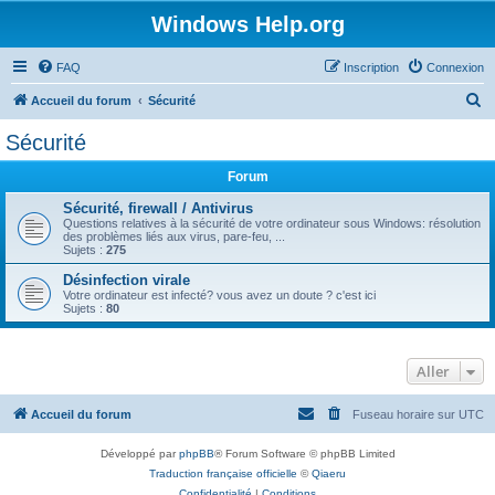
Windows Help.org
FAQ
Inscription
Connexion
R
Accueil du forum
Sécurité
e
Sécurité
c
Forum
h
e
Sécurité, firewall / Antivirus
Questions relatives à la sécurité de votre ordinateur sous Windows: résolution
r
des problèmes liés aux virus, pare-feu, ...
Sujets :
275
c
Désinfection virale
h
Votre ordinateur est infecté? vous avez un doute ? c'est ici
Sujets :
80
e
r
Aller
Accueil du forum
Fuseau horaire sur
UTC
Développé par
phpBB
® Forum Software © phpBB Limited
Traduction française officielle
©
Qiaeru
Confidentialité
|
Conditions