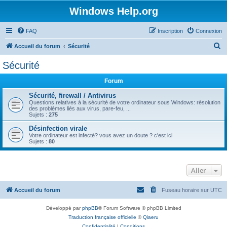
Windows Help.org
FAQ
Inscription
Connexion
R
Accueil du forum
Sécurité
e
Sécurité
c
Forum
h
e
Sécurité, firewall / Antivirus
Questions relatives à la sécurité de votre ordinateur sous Windows: résolution
r
des problèmes liés aux virus, pare-feu, ...
Sujets :
275
c
Désinfection virale
h
Votre ordinateur est infecté? vous avez un doute ? c'est ici
Sujets :
80
e
r
Aller
Accueil du forum
Fuseau horaire sur
UTC
Développé par
phpBB
® Forum Software © phpBB Limited
Traduction française officielle
©
Qiaeru
Confidentialité
|
Conditions