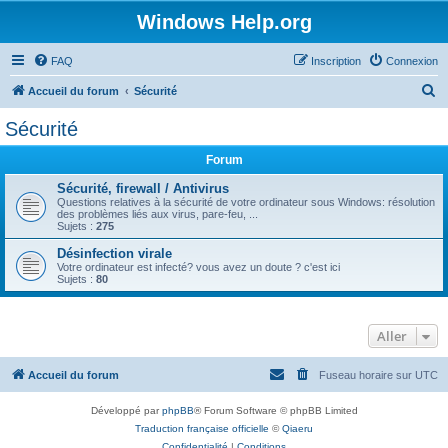
Windows Help.org
FAQ
Inscription
Connexion
R
Accueil du forum
Sécurité
e
Sécurité
c
Forum
h
e
Sécurité, firewall / Antivirus
Questions relatives à la sécurité de votre ordinateur sous Windows: résolution
r
des problèmes liés aux virus, pare-feu, ...
Sujets :
275
c
Désinfection virale
h
Votre ordinateur est infecté? vous avez un doute ? c'est ici
Sujets :
80
e
r
Aller
Accueil du forum
Fuseau horaire sur
UTC
Développé par
phpBB
® Forum Software © phpBB Limited
Traduction française officielle
©
Qiaeru
Confidentialité
|
Conditions