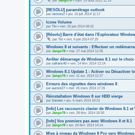
par
Jango78
»
sam. 25 août 2012 11:15
[RESOLU] paramétrage outlook
par
ramses2
»
jeu. 10 juil. 2014 11:17
Icone Volume
par
Tki
»
mer. 25 juin 2014 08:32
[Résolu] Barre d'état dans l'Explorateur Windo
par
Tki
»
ven. 6 juin 2014 07:25
Windows 8 et suivants : Effectuer un redémarr
par
Jango78
»
mar. 27 mai 2014 12:05
Arrêter démarrage de Windows 8.1 sur le choix d
par
safranc40
»
ven. 14 févr. 2014 12:14
Windows 8.1 Update 1 : Activer ou Désactiver l
par
Jango78
»
ven. 11 avr. 2014 12:37
Erreurs des vignettes dans windows 8
par
aurore27
»
mer. 26 mars 2014 17:26
Réinstallation Windows 8 sur HDD vierge
par
Damien
»
jeu. 6 mars 2014 20:31
[Info] Les raccourcis clavier de Windows 8.1 e
par
Jango78
»
ven. 28 févr. 2014 18:30
[Info] Vos premiers pas avec Windows 8 et 8.1
par
Jango78
»
lun. 24 févr. 2014 14:14
Mise à niveau de Windows 8 Pro vers Windows 