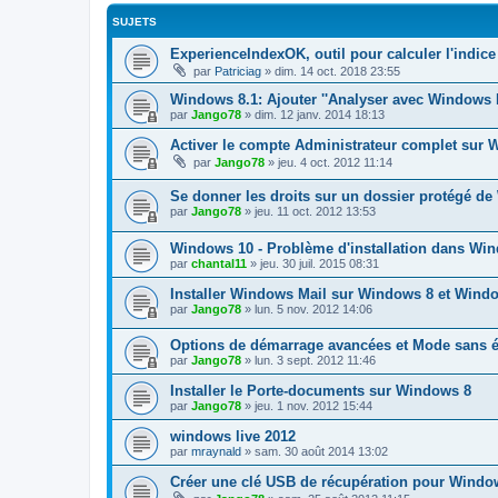
SUJETS
ExperienceIndexOK, outil pour calculer l'indic
par
Patriciag
»
dim. 14 oct. 2018 23:55
Windows 8.1: Ajouter ''Analyser avec Windows 
par
Jango78
»
dim. 12 janv. 2014 18:13
Activer le compte Administrateur complet sur 
par
Jango78
»
jeu. 4 oct. 2012 11:14
Se donner les droits sur un dossier protégé d
par
Jango78
»
jeu. 11 oct. 2012 13:53
Windows 10 - Problème d'installation dans Wi
par
chantal11
»
jeu. 30 juil. 2015 08:31
Installer Windows Mail sur Windows 8 et Wind
par
Jango78
»
lun. 5 nov. 2012 14:06
Options de démarrage avancées et Mode sans 
par
Jango78
»
lun. 3 sept. 2012 11:46
Installer le Porte-documents sur Windows 8
par
Jango78
»
jeu. 1 nov. 2012 15:44
windows live 2012
par
mraynald
»
sam. 30 août 2014 13:02
Créer une clé USB de récupération pour Wind