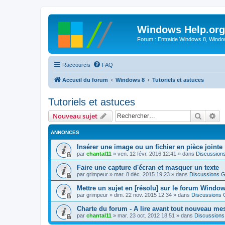
Windows Help.org
Forum : Entraide Windows 8, Windows
Raccourcis
FAQ
Accueil du forum
Windows 8
Tutoriels et astuces
Tutoriels et astuces
Recher
Re
Nouveau sujet
ANNONCES
Insérer une image ou un fichier en pièce jointe
par
chantal11
»
ven. 12 févr. 2016 12:41
» dans
Discussion
Faire une capture d'écran et masquer un texte
par
grimpeur
»
mar. 8 déc. 2015 19:23
» dans
Discussions G
Mettre un sujet en [résolu] sur le forum Windo
par
grimpeur
»
dim. 22 nov. 2015 12:34
» dans
Discussions 
Charte du forum - A lire avant tout nouveau me
par
chantal11
»
mar. 23 oct. 2012 18:51
» dans
Discussions