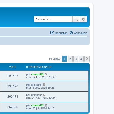
Rechercher
Recherche avancé
Inscription
Connexion
1
2
3
4
Suivant
86 sujets
VUES
DERNIER MESSAGE
D
par
chantal11
V
191687
e
ven. 12 févr. 2016 12:41
r
u
n
D
par
grimpeur
V
233476
i
e
mar. 8 déc. 2015 19:23
e
e
r
r
u
n
D
par
grimpeur
s
m
V
260478
i
e
dim. 22 nov. 2015 12:34
e
e
e
r
s
r
u
n
s
D
par
chantal11
s
m
V
362320
i
a
e
mar. 26 juil. 2016 14:15
e
e
e
g
r
s
r
u
e