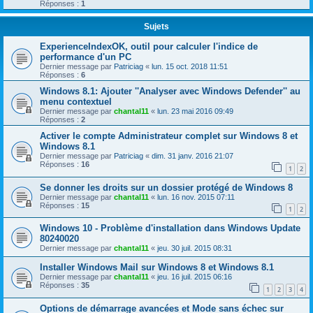
Réponses :
1
Sujets
ExperienceIndexOK, outil pour calculer l'indice de
performance d'un PC
Dernier message par
Patriciag
«
lun. 15 oct. 2018 11:51
Réponses :
6
Windows 8.1: Ajouter ''Analyser avec Windows Defender'' au
menu contextuel
Dernier message par
chantal11
«
lun. 23 mai 2016 09:49
Réponses :
2
Activer le compte Administrateur complet sur Windows 8 et
Windows 8.1
Dernier message par
Patriciag
«
dim. 31 janv. 2016 21:07
Réponses :
16
1
2
Se donner les droits sur un dossier protégé de Windows 8
Dernier message par
chantal11
«
lun. 16 nov. 2015 07:11
Réponses :
15
1
2
Windows 10 - Problème d'installation dans Windows Update
80240020
Dernier message par
chantal11
«
jeu. 30 juil. 2015 08:31
Installer Windows Mail sur Windows 8 et Windows 8.1
Dernier message par
chantal11
«
jeu. 16 juil. 2015 06:16
Réponses :
35
1
2
3
4
Options de démarrage avancées et Mode sans échec sur