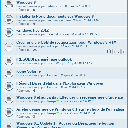
Windows 8
Dernier message par
detekt
«
dim. 8 mars 2015 09:35
Réponses :
6
Installer le Porte-documents sur Windows 8
Dernier message par
cestunange
«
mer. 26 nov. 2014 21:02
Réponses :
4
windows live 2012
Dernier message par
mraynald
«
sam. 30 août 2014 13:02
Créer une clé USB de récupération pour Windows 8 RTM
Dernier message par
jork
«
jeu. 14 août 2014 11:01
Réponses :
23
1
2
3
[RESOLU] paramétrage outlook
Dernier message par
ramses2
«
jeu. 10 juil. 2014 11:17
Icone Volume
Dernier message par
Tki
«
mer. 25 juin 2014 08:32
[Résolu] Barre d'état dans l'Explorateur Windows
Dernier message par
Tki
«
ven. 6 juin 2014 12:15
Réponses :
4
Windows 8 et suivants : Effectuer un redémarrage d'urgence
Dernier message par
Jango78
«
mar. 27 mai 2014 12:05
Arrêter démarrage de Windows 8.1 sur le choix de l'utlisateur
Dernier message par
Jango78
«
mar. 22 avr. 2014 11:34
Réponses :
3
Windows 8.1 Update 1 : Activer ou Désactiver le bouton
Power sur l'écran d'Accueil