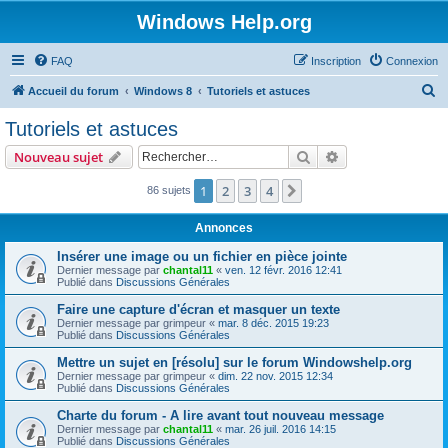
Windows Help.org
FAQ
Inscription
Connexion
R
Accueil du forum
Windows 8
Tutoriels et astuces
e
Tutoriels et astuces
c
Rechercher
Recherche avanc
Nouveau sujet
h
e
1
2
3
4
Suivant
86 sujets
r
Annonces
c
Insérer une image ou un fichier en pièce jointe
h
Dernier message par
chantal11
«
ven. 12 févr. 2016 12:41
Publié dans
Discussions Générales
e
r
Faire une capture d'écran et masquer un texte
Dernier message par
grimpeur
«
mar. 8 déc. 2015 19:23
Publié dans
Discussions Générales
Mettre un sujet en [résolu] sur le forum Windowshelp.org
Dernier message par
grimpeur
«
dim. 22 nov. 2015 12:34
Publié dans
Discussions Générales
Charte du forum - A lire avant tout nouveau message
Dernier message par
chantal11
«
mar. 26 juil. 2016 14:15
Publié dans
Discussions Générales